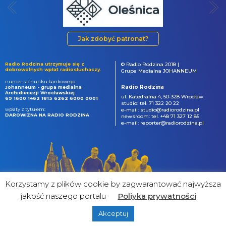
Jak zdobyć patronat?
Radio Rodzina utrzymuje się z
© Radio Rodzina 2018 |
dobrowolnych wpłat radiosłuchaczy.
Grupa Medialna JOHANNEUM
numer rachunku bankowego:
Radio Rodzina
Johanneum - grupa medialna
Archidiecezji Wrocławskiej
ul. Katedralna 4, 50-328 Wrocław
69 1600 1462 1813 6262 6000 0001
studio: tel. 71 322 20 22
wpłaty z tytułem:
e-mail: studio@radiorodzina.pl
DAROWIZNA NA RADIO RODZINA
newsroom: tel. +48 71 327 12 85
e-mail: reporter@radiorodzina.pl
Korzystamy z plików cookie by zagwarantować najwyższa
jakość naszego portalu
Poliyka prywatności
Akceptuj
powered by
&