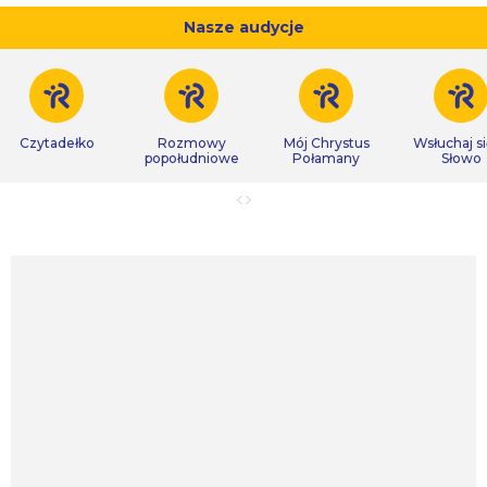
Nasze audycje
Czytadełko
Rozmowy
Mój Chrystus
Wsłuchaj s
popołudniowe
Połamany
Słowo