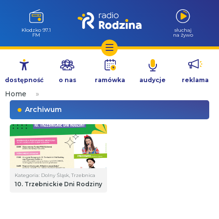
Wołów 99.6
słuchaj
FM
na żywo
Przejdź
do
dostępność
o nas
ramówka
audycje
reklama
treści
Home
»
Archiwum
Kategoria: Dolny Śląsk, Trzebnica
10. Trzebnickie Dni Rodziny