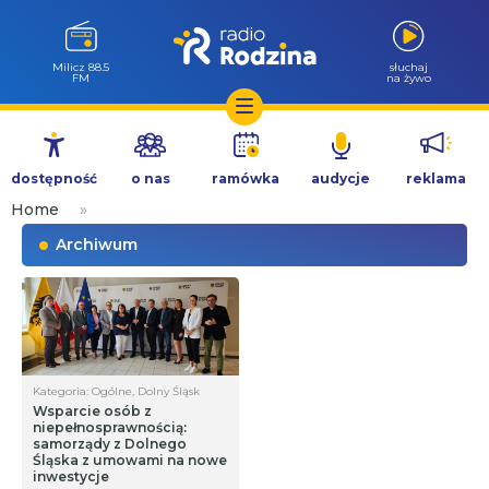
Milicz 88.5
słuchaj
FM
na żywo
Przejdź
do
dostępność
o nas
ramówka
audycje
reklama
treści
Home
»
Archiwum
Kategoria: Ogólne, Dolny Śląsk
Wsparcie osób z
niepełnosprawnością:
samorządy z Dolnego
Śląska z umowami na nowe
inwestycje