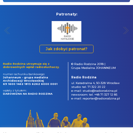
Patronaty:
Jak zdobyć patronat?
Radio Rodzina utrzymuje się z
© Radio Rodzina 2018 |
dobrowolnych wpłat radiosłuchaczy.
Grupa Medialna JOHANNEUM
numer rachunku bankowego:
Radio Rodzina
Johanneum - grupa medialna
Archidiecezji Wrocławskiej
ul. Katedralna 4, 50-328 Wrocław
69 1600 1462 1813 6262 6000 0001
studio: tel. 71 322 20 22
wpłaty z tytułem:
e-mail: studio@radiorodzina.pl
DAROWIZNA NA RADIO RODZINA
newsroom: tel. +48 71 327 12 85
e-mail: reporter@radiorodzina.pl