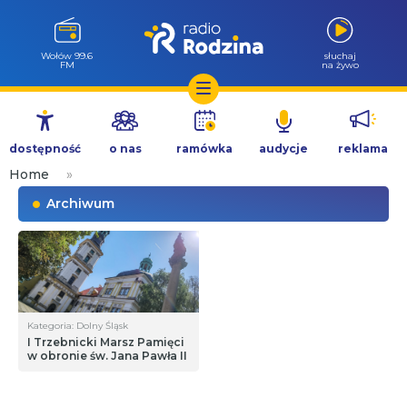
Wołów 99.6
słuchaj
FM
na żywo
Przejdź
do
dostępność
o nas
ramówka
audycje
reklama
treści
Home
»
Archiwum
Kategoria: Dolny Śląsk
I Trzebnicki Marsz Pamięci
w obronie św. Jana Pawła II