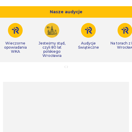
Nasze audycje
Wieczorne
Jesteśmy stąd,
Audycje
Na torach z
opowiadania
czyli 80 lat
Świąteczne
Wrocła
WKA
polskiego
Wrocławia