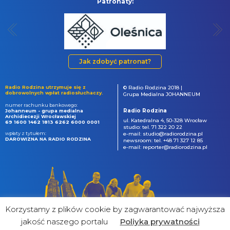
Patronaty:
Jak zdobyć patronat?
Radio Rodzina utrzymuje się z
© Radio Rodzina 2018 |
dobrowolnych wpłat radiosłuchaczy.
Grupa Medialna JOHANNEUM
numer rachunku bankowego:
Radio Rodzina
Johanneum - grupa medialna
Archidiecezji Wrocławskiej
ul. Katedralna 4, 50-328 Wrocław
69 1600 1462 1813 6262 6000 0001
studio: tel. 71 322 20 22
wpłaty z tytułem:
e-mail: studio@radiorodzina.pl
DAROWIZNA NA RADIO RODZINA
newsroom: tel. +48 71 327 12 85
e-mail: reporter@radiorodzina.pl
Korzystamy z plików cookie by zagwarantować najwyższa
jakość naszego portalu
Poliyka prywatności