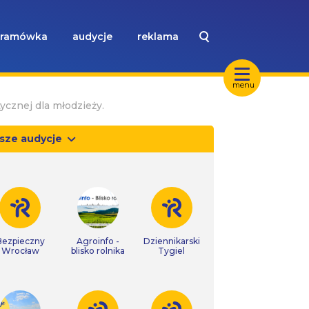
ramówka
audycje
reklama
menu
ycznej dla młodzieży.
sze audycje
Bezpieczny
Agroinfo -
Dziennikarski
Wrocław
blisko rolnika
Tygiel