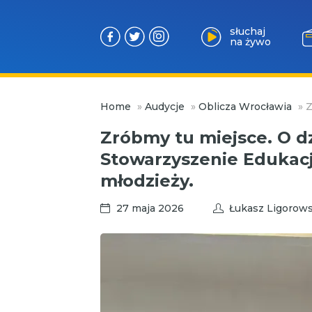
słuchaj
na żywo
Przejdź
Home
»
Audycje
»
Oblicza Wrocławia
»
Z
do
treści
Zróbmy tu miejsce. O d
Stowarzyszenie Edukacji
młodzieży.
27 maja 2026
Łukasz Ligorows