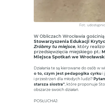
Fot.: udostępni
W Obliczach Wrocławia gościnią
Stowarzyszenia Edukacji Kryty
Zróbmy tu miejsce
, który reali
przedsięwzięcia miejskiego pt.:
M
Miejsca Spotkań we Wrocławski
Działania te są kierowane do osób w wi
o to, czym jest pedagogika cyrku
i
i przestrzeń dla młodych ludzi?
Pytam
starsza siostra”
, które proponuje St
obszarze swoich działań.
POSŁUCHAJ: