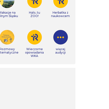
Wakacje na
Halo, tu
Herbatka z
lnym Śląsku
ZOO!
naukowcem
Rozmowy
Wieczorne
więcej
tematyczne
opowiadania
audycji
WKA