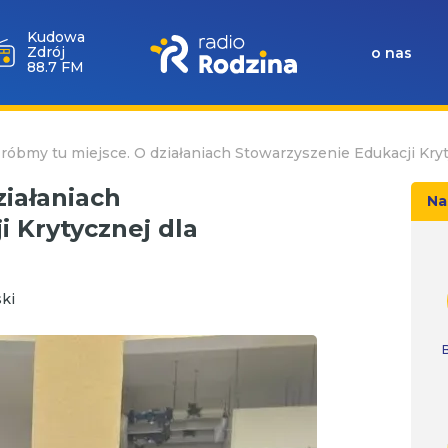
Kudowa
Zdrój
o nas
88.7 FM
róbmy tu miejsce. O działaniach Stowarzyszenie Edukacji Kryt
ziałaniach
Na
 Krytycznej dla
ki