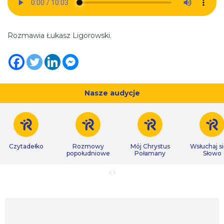
Rozmawia Łukasz Ligorowski.
Nasze audycje
Czytadełko
Rozmowy
Mój Chrystus
Wsłuchaj s
popołudniowe
Połamany
Słowo