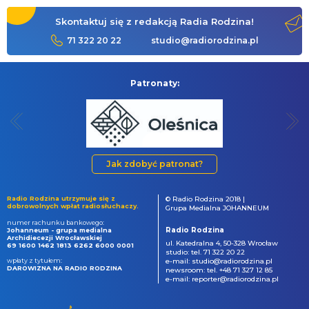
Skontaktuj się z redakcją Radia Rodzina!
71 322 20 22
studio@radiorodzina.pl
Patronaty:
Jak zdobyć patronat?
Radio Rodzina utrzymuje się z
© Radio Rodzina 2018 |
dobrowolnych wpłat radiosłuchaczy.
Grupa Medialna JOHANNEUM
numer rachunku bankowego:
Radio Rodzina
Johanneum - grupa medialna
Archidiecezji Wrocławskiej
ul. Katedralna 4, 50-328 Wrocław
69 1600 1462 1813 6262 6000 0001
studio: tel. 71 322 20 22
wpłaty z tytułem:
e-mail: studio@radiorodzina.pl
DAROWIZNA NA RADIO RODZINA
newsroom: tel. +48 71 327 12 85
e-mail: reporter@radiorodzina.pl