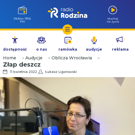
Wołów 99.6
słuchaj
FM
na żywo
Przejdź
do
dostępność
o nas
ramówka
audycje
reklama
treści
Home
»
Audycje
»
Oblicza Wrocławia
»
Złap deszcz
11 kwietnia 2022
Łukasz Ligorowski