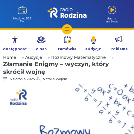
Kłodzko 97.1
słuchaj
FM
na żywo
Przejdź
do
dostępność
o nas
ramówka
audycje
reklama
treści
Home
»
Audycje
»
Rozmowy Matematyczne
»
Złamanie Enigmy – wyczyn, który
skrócił wojnę
5 sierpnia 2025
Natalia Wójcik