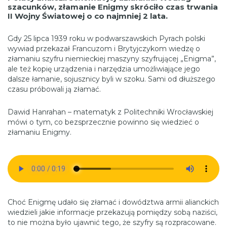
szacunków, złamanie Enigmy skróciło czas trwania
II Wojny Światowej o co najmniej 2 lata.
Gdy 25 lipca 1939 roku w podwarszawskich Pyrach polski
wywiad przekazał Francuzom i Brytyjczykom wiedzę o
złamaniu szyfru niemieckiej maszyny szyfrującej „Enigma”,
ale też kopię urządzenia i narzędzia umożliwiające jego
dalsze łamanie, sojusznicy byli w szoku. Sami od dłuższego
czasu próbowali ją złamać.
Dawid Hanrahan – matematyk z Politechniki Wrocławskiej
mówi o tym, co bezsprzecznie powinno się wiedzieć o
złamaniu Enigmy.
Choć Enigmę udało się złamać i dowództwa armii alianckich
wiedzieli jakie informacje przekazują pomiędzy sobą naziści,
to nie można było ujawnić tego, że szyfry są rozpracowane.