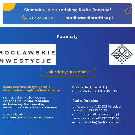
Skontaktuj się z redakcją Radia Rodzina!
71 322 20 22
studio@radiorodzina.pl
Patronaty:
Jak zdobyć patronat?
Radio Rodzina utrzymuje się z
© Radio Rodzina 2018 |
dobrowolnych wpłat radiosłuchaczy.
Grupa Medialna JOHANNEUM
numer rachunku bankowego:
Radio Rodzina
Johanneum - grupa medialna
Archidiecezji Wrocławskiej
ul. Katedralna 4, 50-328 Wrocław
69 1600 1462 1813 6262 6000 0001
studio: tel. 71 322 20 22
wpłaty z tytułem:
e-mail: studio@radiorodzina.pl
DAROWIZNA NA RADIO RODZINA
newsroom: tel. +48 71 327 12 85
e-mail: reporter@radiorodzina.pl