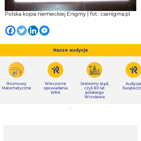
Polska kopia niemieckiej Enigmy | fot.: csenigma.pl
Nasze audycje
Rozmowy
Wieczorne
Jesteśmy stąd,
Audycj
Matematyczne
opowiadania
czyli 80 lat
Świątecz
WKA
polskiego
Wrocławia