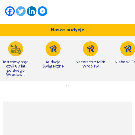
Nasze audycje
Jesteśmy stąd,
Audycje
Na torach z MPK
Niebo w Gę
czyli 80 lat
Świąteczne
Wrocław
polskiego
Wrocławia