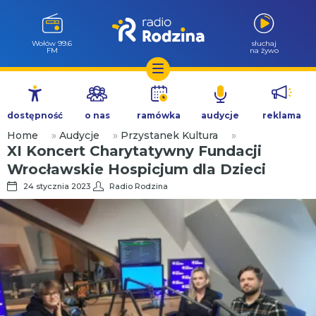
Wołów 99.6
słuchaj
FM
na żywo
Przejdź
do
dostępność
o nas
ramówka
audycje
reklama
treści
Home
»
Audycje
»
Przystanek Kultura
»
XI Koncert Charytatywny Fundacji
Wrocławskie Hospicjum dla Dzieci
24 stycznia 2023
Radio Rodzina