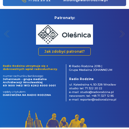
Patronaty:
Jak zdobyć patronat?
Radio Rodzina utrzymuje się z
© Radio Rodzina 2018 |
dobrowolnych wpłat radiosłuchaczy.
Grupa Medialna JOHANNEUM
numer rachunku bankowego:
Radio Rodzina
Johanneum - grupa medialna
Archidiecezji Wrocławskiej
ul. Katedralna 4, 50-328 Wrocław
69 1600 1462 1813 6262 6000 0001
studio: tel. 71 322 20 22
wpłaty z tytułem:
e-mail: studio@radiorodzina.pl
DAROWIZNA NA RADIO RODZINA
newsroom: tel. +48 71 327 12 85
e-mail: reporter@radiorodzina.pl