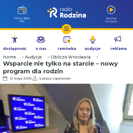
Milicz 88.5
słuchaj
FM
na żywo
Przejdź
do
dostępność
o nas
ramówka
audycje
reklama
treści
Home
»
Audycje
»
Oblicza Wrocławia
»
Wsparcie nie tylko na starcie – nowy
program dla rodzin
21 maja 2026
Łukasz Ligorowski