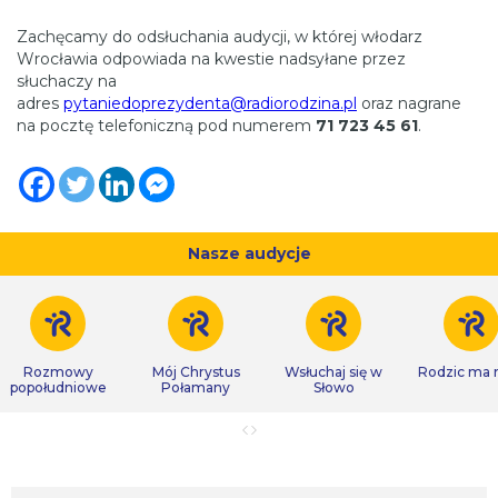
Zachęcamy do odsłuchania audycji, w której włodarz
Wrocławia odpowiada na kwestie nadsyłane przez
słuchaczy na
adres
pytaniedoprezydenta@radiorodzina.pl
oraz nagrane
na pocztę telefoniczną pod numerem
71 723 45 61
.
Nasze audycje
Rozmowy
Mój Chrystus
Wsłuchaj się w
Rodzic ma
popołudniowe
Połamany
Słowo