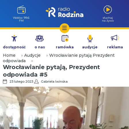
Wołów 99.6
słuchaj
FM
na żywo
Przejdź
do
dostępność
o nas
ramówka
audycje
reklama
treści
Home
»
Audycje
»
Wrocławianie pytają Prezydent
odpowiada
»
Wrocławianie pytają, Prezydent
odpowiada #5
23 lutego 2023
Gabriela Iwinska