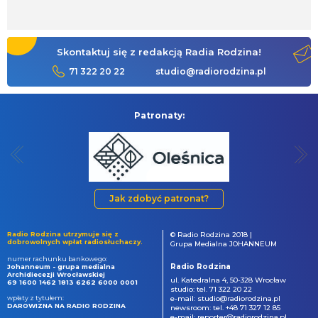
Skontaktuj się z redakcją Radia Rodzina!
71 322 20 22
studio@radiorodzina.pl
Patronaty:
Jak zdobyć patronat?
Radio Rodzina utrzymuje się z
© Radio Rodzina 2018 |
dobrowolnych wpłat radiosłuchaczy.
Grupa Medialna JOHANNEUM
numer rachunku bankowego:
Radio Rodzina
Johanneum - grupa medialna
Archidiecezji Wrocławskiej
ul. Katedralna 4, 50-328 Wrocław
69 1600 1462 1813 6262 6000 0001
studio: tel. 71 322 20 22
wpłaty z tytułem:
e-mail: studio@radiorodzina.pl
DAROWIZNA NA RADIO RODZINA
newsroom: tel. +48 71 327 12 85
e-mail: reporter@radiorodzina.pl