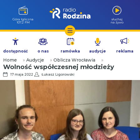
Góra Igliczna
słuchaj
107.2 FM
na żywo
Przejdź
do
dostępność
o nas
ramówka
audycje
reklama
treści
Home
»
Audycje
»
Oblicza Wrocławia
»
Wolność współczesnej młodzieży
17 maja 2022
Łukasz Ligorowski