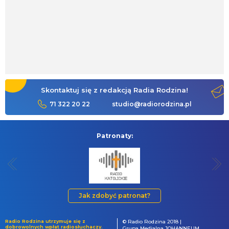
Skontaktuj się z redakcją Radia Rodzina!
71 322 20 22
studio@radiorodzina.pl
Patronaty:
Jak zdobyć patronat?
Radio Rodzina utrzymuje się z
© Radio Rodzina 2018 |
dobrowolnych wpłat radiosłuchaczy.
Grupa Medialna JOHANNEUM