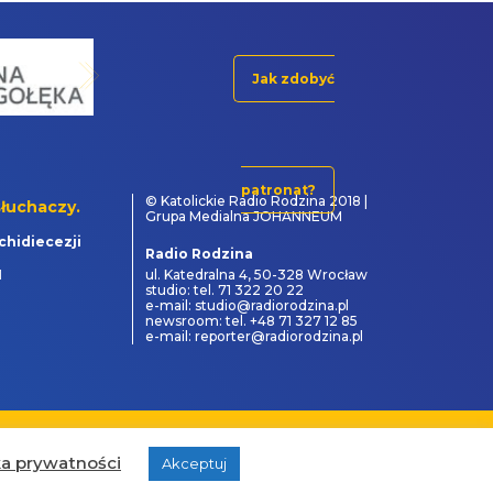
Jak zdobyć
patronat?
© Katolickie Radio Rodzina 2018 |
łuchaczy.
Grupa Medialna JOHANNEUM
chidiecezji
Radio Rodzina
1
ul. Katedralna 4, 50-328 Wrocław
studio: tel. 71 322 20 22
e-mail: studio@radiorodzina.pl
newsroom: tel. +48 71 327 12 85
e-mail: reporter@radiorodzina.pl
powered by
&
ka prywatności
Akceptuj