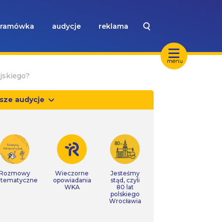
ramówka
audycje
reklama
menu
jskiego?
sze audycje
Rozmowy
Wieczorne
Jesteśmy
tematyczne
opowiadania
stąd, czyli
WKA
80 lat
polskiego
Wrocławia