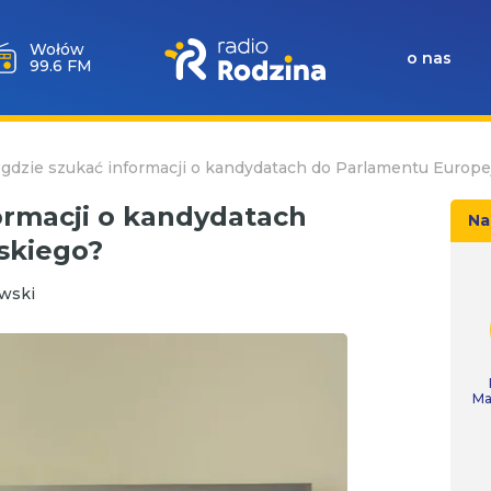
Milicz
o nas
88.5 FM
gdzie szukać informacji o kandydatach do Parlamentu Europe
ormacji o kandydatach
Na
skiego?
wski
Ma