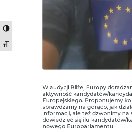
Toggle High Contrast
Toggle Font size
W audycji Bliżej Europy doradzam
aktywność kandydatów/kandyda
Europejskiego. Proponujemy ko
sprawdzamy na gorąco, jak działa
informacji, ale też dzwonimy na s
dowiedzieć się ilu kandydatów/
nowego Europarlamentu.