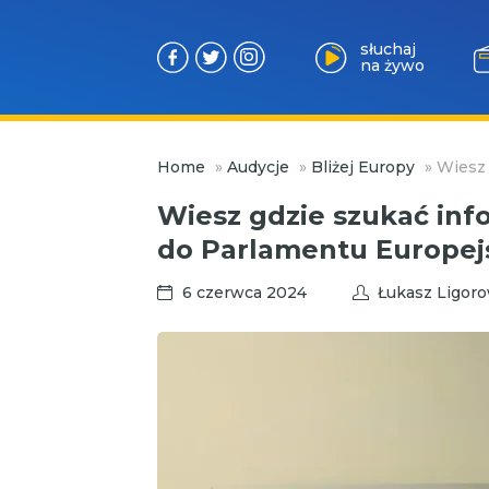
słuchaj
na żywo
Przejdź
Home
»
Audycje
»
Bliżej Europy
»
Wiesz 
do
treści
Wiesz gdzie szukać inf
do Parlamentu Europej
6 czerwca 2024
Łukasz Ligoro