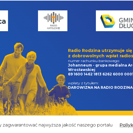
Radio Rodzina utrzymuje się
z dobrowolnych wpłat radios
numer rachunku bankowego:
Johanneum - grupa medialna Ar
Wrocławskiej
69 1600 1462 1813 6262 6000 000
wpłaty z tytułem:
DAROWIZNA NA RADIO RODZINA
by zagwarantować najwyższa jakość naszego portalu
Poliy