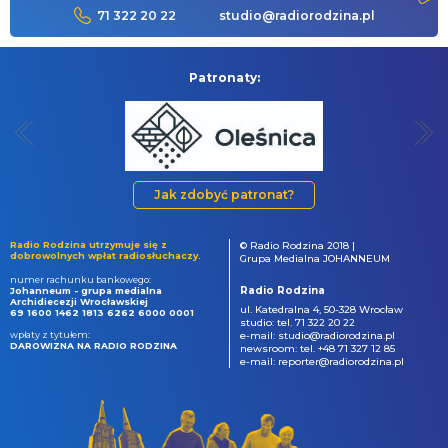
71 322 20 22
studio@radiorodzina.pl
Patronaty:
Jak zdobyć patronat?
Radio Rodzina utrzymuje się z
© Radio Rodzina 2018 |
dobrowolnych wpłat radiosłuchaczy.
Grupa Medialna JOHANNEUM
numer rachunku bankowego:
Radio Rodzina
Johanneum - grupa medialna
Archidiecezji Wrocławskiej
ul. Katedralna 4, 50-328 Wrocław
69 1600 1462 1813 6262 6000 0001
studio: tel. 71 322 20 22
wpłaty z tytułem:
e-mail: studio@radiorodzina.pl
DAROWIZNA NA RADIO RODZINA
newsroom: tel. +48 71 327 12 85
e-mail: reporter@radiorodzina.pl