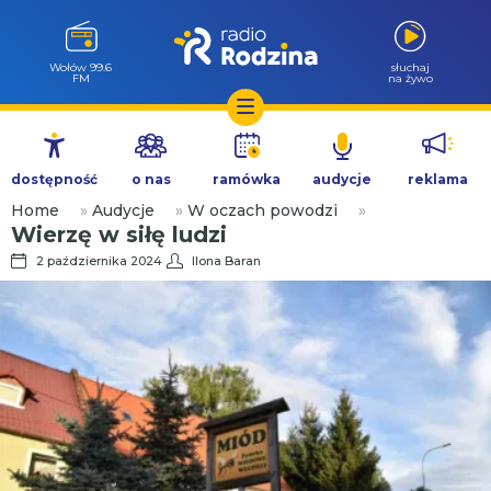
Wołów 99.6
słuchaj
FM
na żywo
Przejdź
do
dostępność
o nas
ramówka
audycje
reklama
treści
Home
»
Audycje
»
W oczach powodzi
»
Wierzę w siłę ludzi
2 października 2024
Ilona Baran