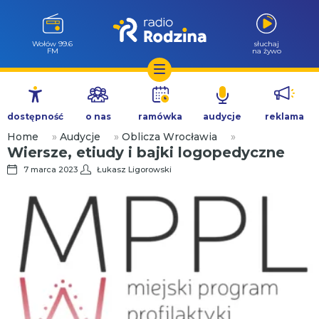
Wołów 99.6
słuchaj
FM
na żywo
Przejdź
do
dostępność
o nas
ramówka
audycje
reklama
treści
Home
»
Audycje
»
Oblicza Wrocławia
»
Wiersze, etiudy i bajki logopedyczne
7 marca 2023
Łukasz Ligorowski