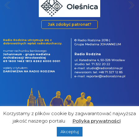
Jak zdobyć patronat?
Radio Rodzina utrzymuje się z
© Radio Rodzina 2018 |
dobrowolnych wpłat radiosłuchaczy.
Grupa Medialna JOHANNEUM
numer rachunku bankowego:
Radio Rodzina
Johanneum - grupa medialna
Archidiecezji Wrocławskiej
ul. Katedralna 4, 50-328 Wrocław
69 1600 1462 1813 6262 6000 0001
studio: tel. 71 322 20 22
wpłaty z tytułem:
e-mail: studio@radiorodzina.pl
DAROWIZNA NA RADIO RODZINA
newsroom: tel. +48 71 327 12 85
e-mail: reporter@radiorodzina.pl
Korzystamy z plików cookie by zagwarantować najwyższa
jakość naszego portalu
Poliyka prywatności
Akceptuj
powered by
&