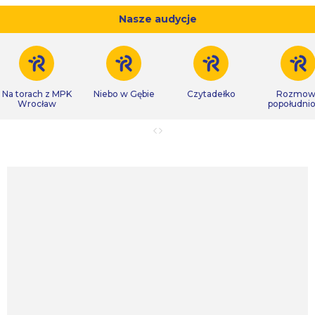
Nasze audycje
Na torach z MPK
Niebo w Gębie
Czytadełko
Rozmow
Wrocław
popołudni