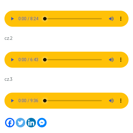
cz.2
cz.3