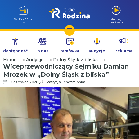
Wołów 99.6
słuchaj
FM
na żywo
Przejdź
do
dostępność
o nas
ramówka
audycje
reklama
treści
Home
»
Audycje
»
Dolny Śląsk z bliska
»
Wiceprzewodniczący Sejmiku Damian
Mrozek w „Dolny Śląsk z bliska”
2 czerwca 2026
Patrycja Jenczmionka