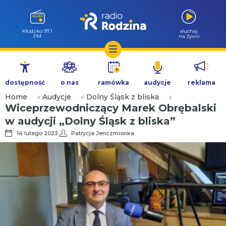
Kłodzko 97.1
słuchaj
FM
na żywo
Przejdź
do
dostępność
o nas
ramówka
audycje
reklama
treści
Home
»
Audycje
»
Dolny Śląsk z bliska
»
Wiceprzewodniczący Marek Obrębalski
w audycji „Dolny Śląsk z bliska”
14 lutego 2023
Patrycja Jenczmionka