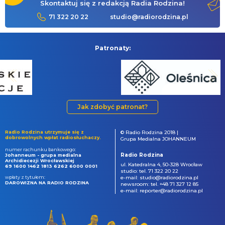
Skontaktuj się z redakcją Radia Rodzina!
71 322 20 22
studio@radiorodzina.pl
Patronaty:
Jak zdobyć patronat?
Radio Rodzina utrzymuje się z
© Radio Rodzina 2018 |
dobrowolnych wpłat radiosłuchaczy.
Grupa Medialna JOHANNEUM
numer rachunku bankowego:
Radio Rodzina
Johanneum - grupa medialna
Archidiecezji Wrocławskiej
ul. Katedralna 4, 50-328 Wrocław
69 1600 1462 1813 6262 6000 0001
studio: tel. 71 322 20 22
wpłaty z tytułem:
e-mail: studio@radiorodzina.pl
DAROWIZNA NA RADIO RODZINA
newsroom: tel. +48 71 327 12 85
e-mail: reporter@radiorodzina.pl