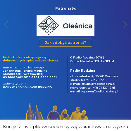
Patronaty:
Jak zdobyć patronat?
Radio Rodzina utrzymuje się z
© Radio Rodzina 2018 |
dobrowolnych wpłat radiosłuchaczy.
Grupa Medialna JOHANNEUM
numer rachunku bankowego:
Radio Rodzina
Johanneum - grupa medialna
Archidiecezji Wrocławskiej
ul. Katedralna 4, 50-328 Wrocław
69 1600 1462 1813 6262 6000 0001
studio: tel. 71 322 20 22
wpłaty z tytułem:
e-mail: studio@radiorodzina.pl
DAROWIZNA NA RADIO RODZINA
newsroom: tel. +48 71 327 12 85
e-mail: reporter@radiorodzina.pl
Korzystamy z plików cookie by zagwarantować najwyższa