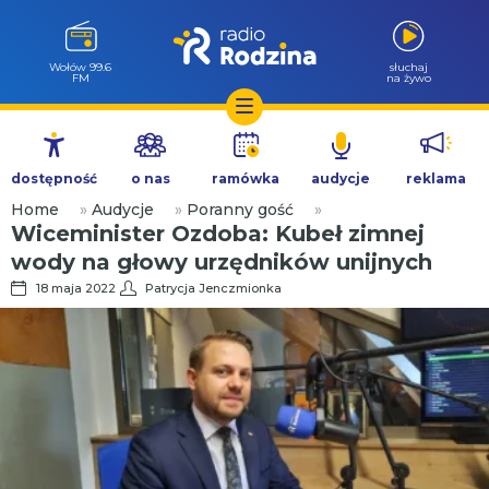
Wołów 99.6
słuchaj
FM
na żywo
Przejdź
do
dostępność
o nas
ramówka
audycje
reklama
treści
Home
»
Audycje
»
Poranny gość
»
Wiceminister Ozdoba: Kubeł zimnej
wody na głowy urzędników unijnych
18 maja 2022
Patrycja Jenczmionka