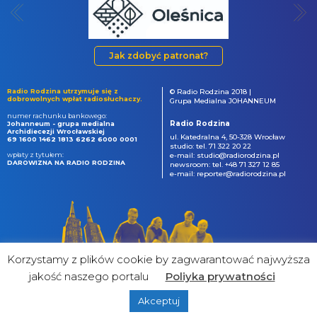
Jak zdobyć patronat?
Radio Rodzina utrzymuje się z
© Radio Rodzina 2018 |
dobrowolnych wpłat radiosłuchaczy.
Grupa Medialna JOHANNEUM
numer rachunku bankowego:
Radio Rodzina
Johanneum - grupa medialna
Archidiecezji Wrocławskiej
ul. Katedralna 4, 50-328 Wrocław
69 1600 1462 1813 6262 6000 0001
studio: tel. 71 322 20 22
wpłaty z tytułem:
e-mail: studio@radiorodzina.pl
DAROWIZNA NA RADIO RODZINA
newsroom: tel. +48 71 327 12 85
e-mail: reporter@radiorodzina.pl
Korzystamy z plików cookie by zagwarantować najwyższa
jakość naszego portalu
Poliyka prywatności
Akceptuj
powered by
&