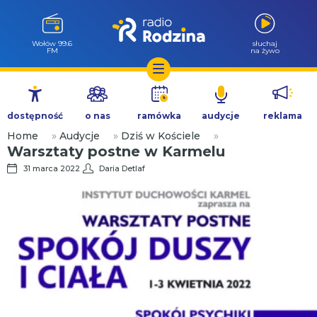
Wołów 99.6
słuchaj
FM
na żywo
Przejdź
do
dostępność
o nas
ramówka
audycje
reklama
treści
Home
»
Audycje
»
Dziś w Kościele
»
Warsztaty postne w Karmelu
31 marca 2022
Daria Detlaf