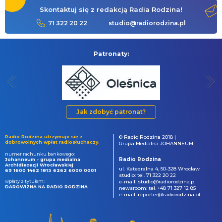
Skontaktuj się z redakcją Radia Rodzina!
71 322 20 22
studio@radiorodzina.pl
Patronaty:
Jak zdobyć patronat?
Radio Rodzina utrzymuje się z
© Radio Rodzina 2018 |
dobrowolnych wpłat radiosłuchaczy.
Grupa Medialna JOHANNEUM
numer rachunku bankowego:
Radio Rodzina
Johanneum - grupa medialna
Archidiecezji Wrocławskiej
ul. Katedralna 4, 50-328 Wrocław
69 1600 1462 1813 6262 6000 0001
studio: tel. 71 322 20 22
wpłaty z tytułem:
e-mail: studio@radiorodzina.pl
DAROWIZNA NA RADIO RODZINA
newsroom: tel. +48 71 327 12 85
e-mail: reporter@radiorodzina.pl