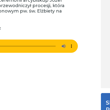
ceremonii arcybiskup Józef
rzewodniczył procesji, która
zonowym pw. św. Elżbiety na
:
S
R