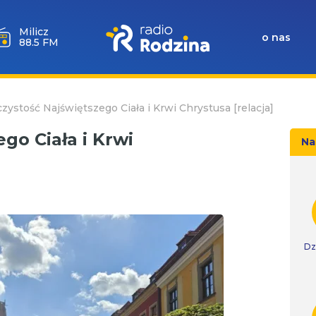
Milicz
o nas
88.5 FM
zystość Najświętszego Ciała i Krwi Chrystusa [relacja]
go Ciała i Krwi
Na
Dz