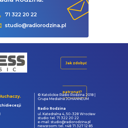
71 322 20 22
studio@radiorodzina.pl
Jak zdobyć
patronat?
© Katolickie Radio Rodzina 2018 |
łuchaczy.
Grupa Medialna JOHANNEUM
chidiecezji
Radio Rodzina
1
ul. Katedralna 4, 50-328 Wrocław
studio: tel. 71 322 20 22
e-mail: studio@radiorodzina.pl
newsroom: tel. +48 71 327 12 85