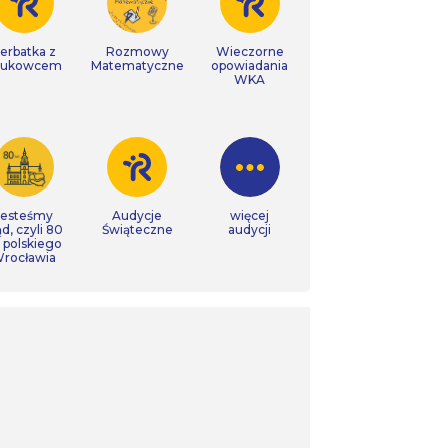
erbatka z
Rozmowy
Wieczorne
aukowcem
Matematyczne
opowiadania
WKA
Jesteśmy
Audycje
więcej
ąd, czyli 80
Świąteczne
audycji
t polskiego
rocławia