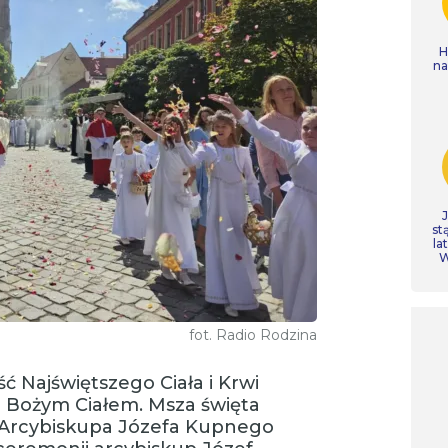
H
n
st
la
W
fot. Radio Rodzina
ć Najświętszego Ciała i Krwi
ą Bożym Ciałem. Msza święta
 Arcybiskupa Józefa Kupnego