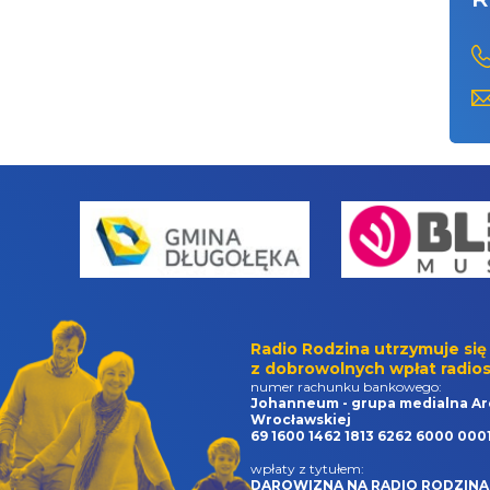
Radio Rodzina utrzymuje się
z dobrowolnych wpłat radios
numer rachunku bankowego:
Johanneum - grupa medialna Ar
Wrocławskiej
69 1600 1462 1813 6262 6000 000
wpłaty z tytułem:
DAROWIZNA NA RADIO RODZINA