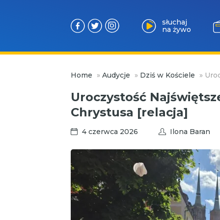
słuchaj
na żywo
Przejdź
Home
»
Audycje
»
Dziś w Kościele
»
Uroc
do
treści
Uroczystość Najświętsze
Chrystusa [relacja]
4 czerwca 2026
Ilona Baran