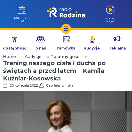
Milicz 88.5
słuchaj
FM
na żywo
Przejdź
do
dostępność
o nas
ramówka
audycje
reklama
treści
Home
»
Audycje
»
Poranny gość
»
Trening naszego ciała i ducha po
świętach a przed latem – Kamila
Kuźniar-Kosowska
20 kwietnia 2022
Gabriela Iwinska