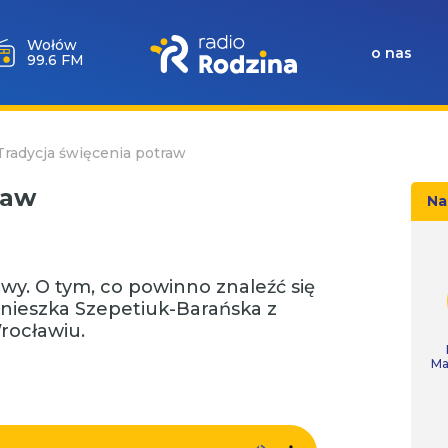
Wołów
o nas
99.6 FM
Tradycja święcenia potraw
raw
Na
wy. O tym, co powinno znaleźć się
nieszka Szepetiuk-Barańska z
ocławiu.
Ma