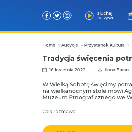
słuchaj
na żywo
Przejdź
Home
»
Audycje
»
Przystanek Kultura
»
do
treści
Tradycja święcenia pot
16 kwietnia 2022
Ilona Baran
W Wielką Sobotę święcimy potra
na wielkanocnym stole mówi Ag
Muzeum Etnograficznego we Wr
Cała rozmowa: