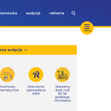
ramówka
audycje
reklama
menu
sze audycje
Rozmowy
Wieczorne
Jesteśmy
tematyczne
opowiadania
stąd, czyli
WKA
80 lat
polskiego
Wrocławia