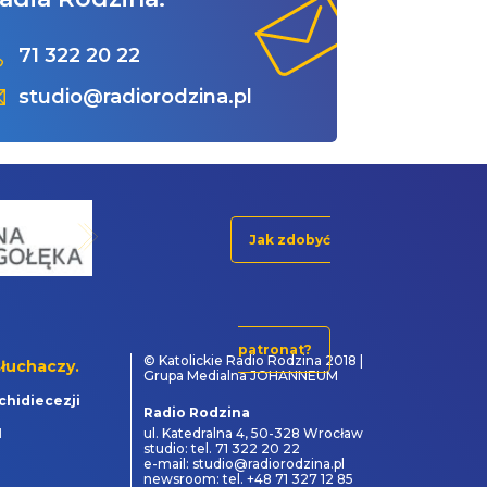
71 322 20 22
studio@radiorodzina.pl
Jak zdobyć
patronat?
© Katolickie Radio Rodzina 2018 |
łuchaczy.
Grupa Medialna JOHANNEUM
chidiecezji
Radio Rodzina
1
ul. Katedralna 4, 50-328 Wrocław
studio: tel. 71 322 20 22
e-mail: studio@radiorodzina.pl
newsroom: tel. +48 71 327 12 85