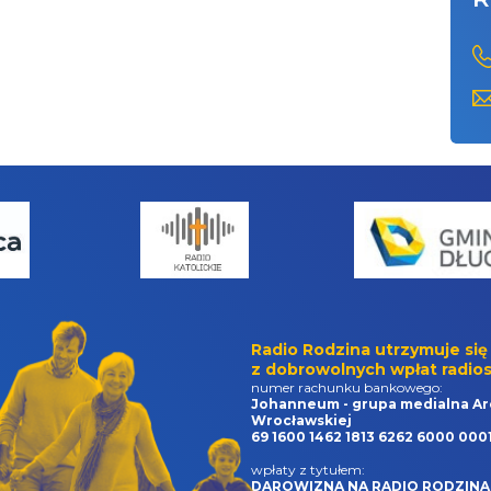
Radio Rodzina utrzymuje się
z dobrowolnych wpłat radios
numer rachunku bankowego:
Johanneum - grupa medialna Ar
Wrocławskiej
69 1600 1462 1813 6262 6000 000
wpłaty z tytułem:
DAROWIZNA NA RADIO RODZINA