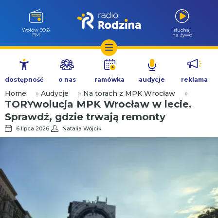
Wołów 99.6
słuchaj
FM
na żywo
Przejdź
do
dostępność
o nas
ramówka
audycje
reklama
treści
Home
»
Audycje
»
Na torach z MPK Wrocław
»
TORYwolucja MPK Wrocław w lecie.
Sprawdź, gdzie trwają remonty
6 lipca 2026
Natalia Wójcik