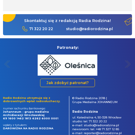
Skontaktuj się z redakcją Radia Rodzina!
71 322 20 22
studio@radiorodzina.pl
Patronaty:
Jak zdobyć patronat?
Radio Rodzina utrzymuje się z
© Radio Rodzina 2018 |
dobrowolnych wpłat radiosłuchaczy.
Grupa Medialna JOHANNEUM
numer rachunku bankowego:
Radio Rodzina
Johanneum - grupa medialna
Archidiecezji Wrocławskiej
ul. Katedralna 4, 50-328 Wrocław
69 1600 1462 1813 6262 6000 0001
studio: tel. 71 322 20 22
wpłaty z tytułem:
e-mail: studio@radiorodzina.pl
DAROWIZNA NA RADIO RODZINA
newsroom: tel. +48 71 327 12 85
e-mail: reporter@radiorodzina.pl