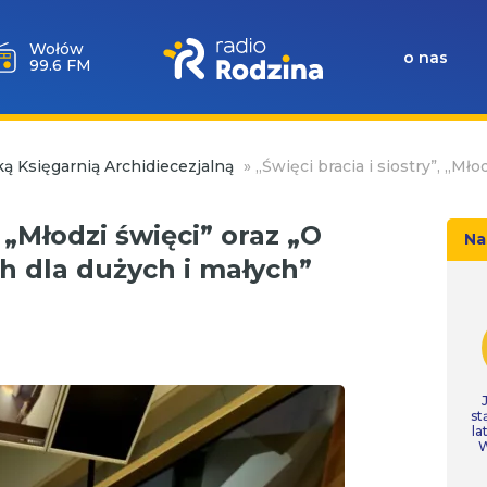
Wołów
o nas
99.6 FM
ą Księgarnią Archidiecezjalną
»
„Święci bracia i siostry”, „Mł
, „Młodzi święci” oraz „O
Na
h dla dużych i małych”
st
la
W