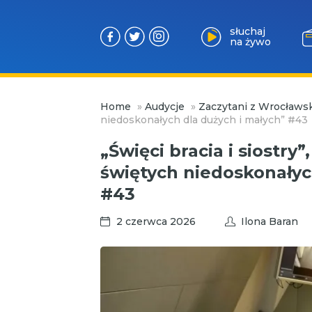
słuchaj
na żywo
Przejdź
Home
»
Audycje
»
Zaczytani z Wrocławsk
do
niedoskonałych dla dużych i małych” #43
treści
„Święci bracia i siostry”
świętych niedoskonałyc
#43
2 czerwca 2026
Ilona Baran