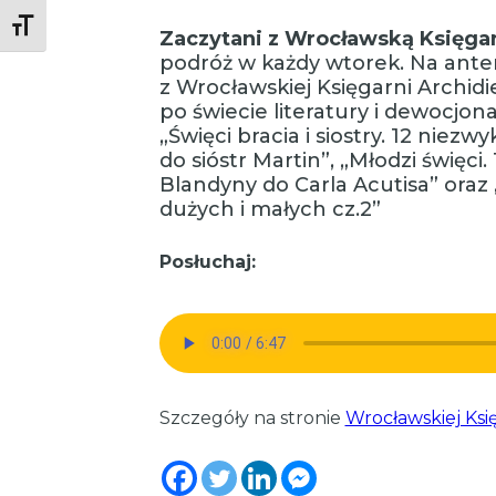
Toggle Font size
Zaczytani z Wrocławską Księgar
podróż w każdy wtorek. Na ant
z Wrocławskiej Księgarni Archidi
po świecie literatury i dewocjo
„Święci bracia i siostry. 12 niez
do sióstr Martin”, „Młodzi święci. 
Blandyny do Carla Acutisa” oraz
dużych i małych cz.2”
Posłuchaj:
Szczegóły na stronie
Wrocławskiej Ksi