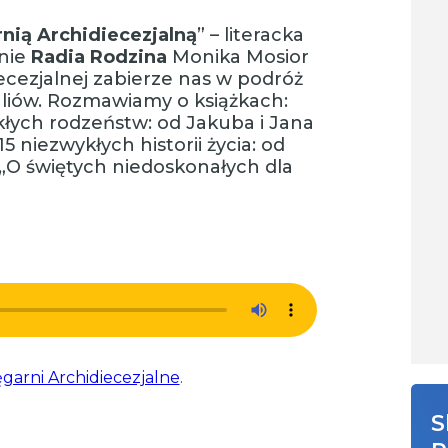
nią Archidiecezjalną
” – literacka
enie
Radia Rodzina
Monika Mosior
ecezjalnej zabierze nas w podróż
naliów. Rozmawiamy o książkach:
wykłych rodzeństw: od Jakuba i Jana
15 niezwykłych historii życia: od
 „O świętych niedoskonałych dla
ęgarni Archidiecezjalne
.
S