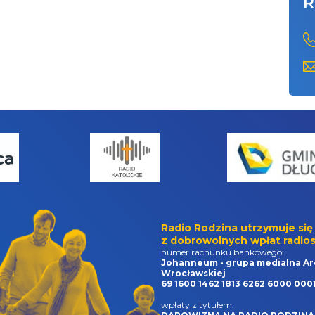
R
Radio Rodzina utrzymuje się
z dobrowolnych wpłat radios
numer rachunku bankowego:
Johanneum - grupa medialna Ar
Wrocławskiej
69 1600 1462 1813 6262 6000 000
wpłaty z tytułem: