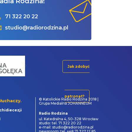
adia Rodzina!
71 322 20 22
studio@radiorodzina.pl
Jak zdobyć
patronat?
© Katolickie Radio Rodzina 2018 |
łuchaczy.
Grupa Medialna JOHANNEUM
chidiecezji
Radio Rodzina
1
ul. Katedralna 4, 50-328 Wrocław
studio: tel. 71 322 20 22
e-mail: studio@radiorodzina.pl
newsroom: tel. +48 71 327 12 85