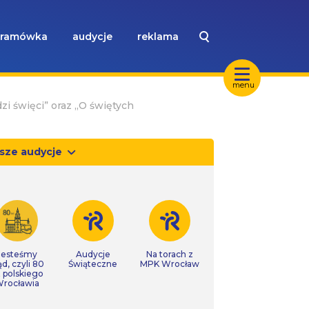
ramówka
audycje
reklama
menu
odzi święci” oraz „O świętych
sze audycje
Jesteśmy
Audycje
Na torach z
ąd, czyli 80
Świąteczne
MPK Wrocław
t polskiego
rocławia