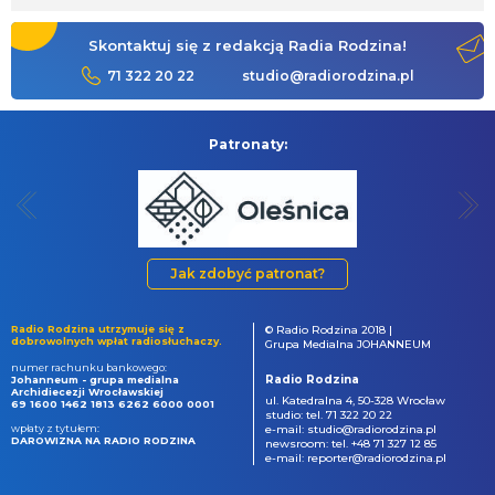
Skontaktuj się z redakcją Radia Rodzina!
71 322 20 22
studio@radiorodzina.pl
Patronaty:
Jak zdobyć patronat?
Radio Rodzina utrzymuje się z
© Radio Rodzina 2018 |
dobrowolnych wpłat radiosłuchaczy.
Grupa Medialna JOHANNEUM
numer rachunku bankowego:
Radio Rodzina
Johanneum - grupa medialna
Archidiecezji Wrocławskiej
ul. Katedralna 4, 50-328 Wrocław
69 1600 1462 1813 6262 6000 0001
studio: tel. 71 322 20 22
wpłaty z tytułem:
e-mail: studio@radiorodzina.pl
DAROWIZNA NA RADIO RODZINA
newsroom: tel. +48 71 327 12 85
e-mail: reporter@radiorodzina.pl