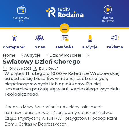
Wołów 99.6
słuchaj
FM
na żywo
Przejdź
do
dostępność
o nas
ramówka
audycje
reklama
treści
Home
»
Audycje
»
Dziś w Kościele
»
Światowy Dzień Chorego
9 lutego 2023
Daria Detlaf
W piątek 11 lutego o 10:00 w Katedrze Wrocławskiej
odbędzie się Msza Św. w intencji osób chorych,
niepełnosprawnych i ich opiekunów. Po niej
uczestnicy spotkają się w auli Papieskiego Wydziału
Teologicznego.
Podczas Mszy św. zostanie udzielony sakrament
namaszczenia chorych. Zapraszamy do uczestnictwa.
Część artystyczną w auli PWT przygotowali podopieczni
Domu Caritas w Dobroszycach.