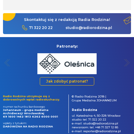
Skontaktuj się z redakcją Radia Rodzina!
71 322 20 22
studio@radiorodzina.pl
Patronaty:
Jak zdobyć patronat?
Radio Rodzina utrzymuje się z
© Radio Rodzina 2018 |
dobrowolnych wpłat radiosłuchaczy.
Grupa Medialna JOHANNEUM
numer rachunku bankowego:
Radio Rodzina
Johanneum - grupa medialna
Archidiecezji Wrocławskiej
ul. Katedralna 4, 50-328 Wrocław
69 1600 1462 1813 6262 6000 0001
studio: tel. 71 322 20 22
wpłaty z tytułem:
e-mail: studio@radiorodzina.pl
DAROWIZNA NA RADIO RODZINA
newsroom: tel. +48 71 327 12 85
e-mail: reporter@radiorodzina.pl