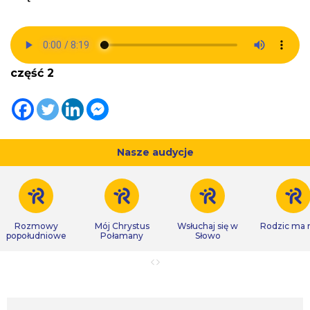
część 2
Nasze audycje
Rozmowy
Mój Chrystus
Wsłuchaj się w
Rodzic ma
popołudniowe
Połamany
Słowo