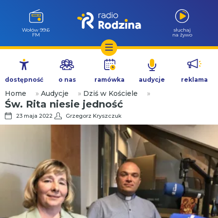
Wołów 99.6
słuchaj
FM
na żywo
Przejdź
do
dostępność
o nas
ramówka
audycje
reklama
treści
Home
»
Audycje
»
Dziś w Kościele
»
Św. Rita niesie jedność
23 maja 2022
Grzegorz Kryszczuk