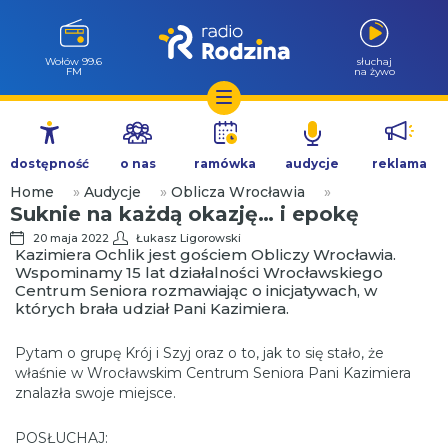
Wołów 99.6
słuchaj
FM
na żywo
Przejdź
do
dostępność
o nas
ramówka
audycje
reklama
treści
Home
»
Audycje
»
Oblicza Wrocławia
»
Suknie na każdą okazję… i epokę
20 maja 2022
Łukasz Ligorowski
Kazimiera Ochlik jest gościem Obliczy Wrocławia.
Wspominamy 15 lat działalności Wrocławskiego
Centrum Seniora rozmawiając o inicjatywach, w
których brała udział Pani Kazimiera.
Pytam o grupę Krój i Szyj oraz o to, jak to się stało, że
właśnie w Wrocławskim Centrum Seniora Pani Kazimiera
znalazła swoje miejsce.
POSŁUCHAJ: