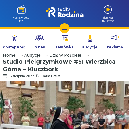
Wołów 99.6
słuchaj
FM
na żywo
Przejdź
do
dostępność
o nas
ramówka
audycje
reklama
treści
Home
»
Audycje
»
Dziś w Kościele
»
Studio Pielgrzymkowe #5: Wierzbica
Górna – Kluczbork
6 sierpnia 2022
Daria Detlaf