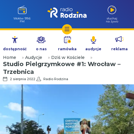
Wołów 99.6
słuchaj
FM
na żywo
Przejdź
do
dostępność
o nas
ramówka
audycje
reklama
treści
Home
»
Audycje
»
Dziś w Kościele
»
Studio Pielgrzymkowe #1: Wrocław –
Trzebnica
2 sierpnia 2022
Radio Rodzina