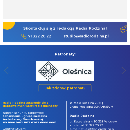
Skontaktuj się z redakcją Radia Rodzina!
71 322 20 22
studio@radiorodzina.pl
Patronaty:
Jak zdobyć patronat?
Radio Rodzina utrzymuje się z
© Radio Rodzina 2018 |
dobrowolnych wpłat radiosłuchaczy.
Grupa Medialna JOHANNEUM
numer rachunku bankowego:
Radio Rodzina
Johanneum - grupa medialna
Archidiecezji Wrocławskiej
ul. Katedralna 4, 50-328 Wrocław
69 1600 1462 1813 6262 6000 0001
studio: tel. 71 322 20 22
wpłaty z tytułem:
e-mail: studio@radiorodzina.pl