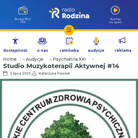
Góra 90.7 FM
słuchaj
na żywo
Przejdź
do
dostępność
o nas
ramówka
audycje
reklama
treści
Home
»
Audycje
»
Psychiatria XXI
»
Studio Muzykoterapii Aktywnej #1
4
5 lipca 2023
Katarzyna Pawlak