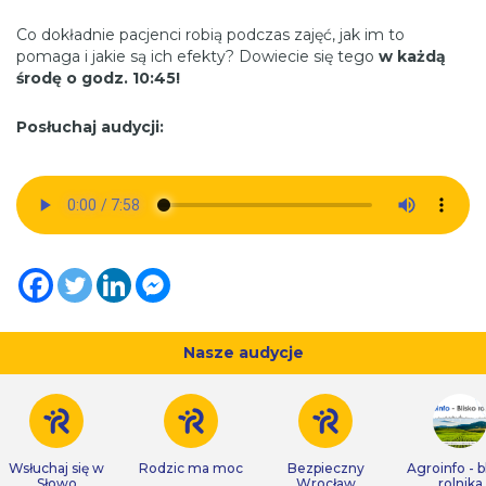
Co dokładnie pacjenci robią podczas zajęć, jak im to
pomaga i jakie są ich efekty? Dowiecie się tego
w każdą
środę o godz. 10:45!
Posłuchaj audycji:
Nasze audycje
Wsłuchaj się w
Rodzic ma moc
Bezpieczny
Agroinfo - b
Słowo
Wrocław
rolnika