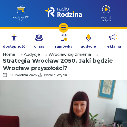
Kłodzko 97.1
słuchaj
FM
na żywo
Przejdź
do
dostępność
o nas
ramówka
audycje
reklama
treści
Home
»
Audycje
»
Wrocław się zmienia
»
Strategia Wrocław 2050. Jaki będzie
Wrocław przyszłości?
24 kwietnia 2025
Natalia Wójcik