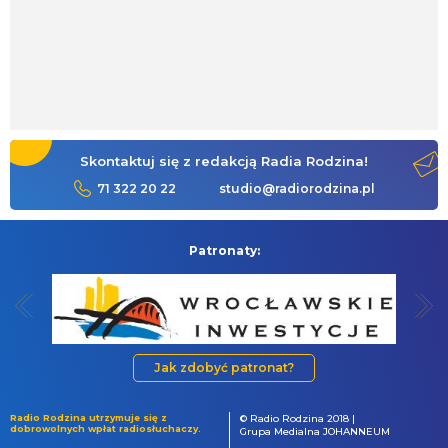
Skontaktuj się z redakcją Radia Rodzina!
71 322 20 22
studio@radiorodzina.pl
Patronaty:
Jak zdobyć patronat?
Radio Rodzina utrzymuje się z
© Radio Rodzina 2018 |
dobrowolnych wpłat radiosłuchaczy.
Grupa Medialna JOHANNEUM