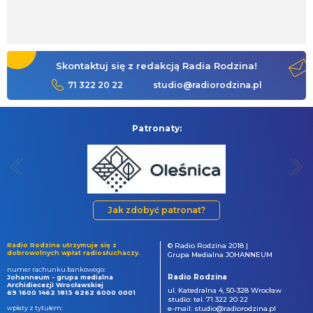
Skontaktuj się z redakcją Radia Rodzina!
71 322 20 22
studio@radiorodzina.pl
Patronaty:
Jak zdobyć patronat?
Radio Rodzina utrzymuje się z
© Radio Rodzina 2018 |
dobrowolnych wpłat radiosłuchaczy.
Grupa Medialna JOHANNEUM
numer rachunku bankowego:
Radio Rodzina
Johanneum - grupa medialna
Archidiecezji Wrocławskiej
ul. Katedralna 4, 50-328 Wrocław
69 1600 1462 1813 6262 6000 0001
studio: tel. 71 322 20 22
wpłaty z tytułem:
e-mail: studio@radiorodzina.pl