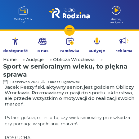
Wołów 99.6
słuchaj
FM
na żywo
Przejdź
do
dostępność
o nas
ramówka
audycje
reklama
treści
Home
»
Audycje
»
Oblicza Wrocławia
»
Sport w senioralnym wieku, to piękna
sprawa
10 czerwca 2022
Łukasz Ligorowski
Jacek Peszyński, aktywny senior, jest gościem Obliczy
Wrocławia. Rozmawiamy o pasji do sportu, aktorstwa,
ale przede wszystkim o motywacji do realizacji swoich
marzeń.
Pytam gościa, m. in. o to, czy wiek senioralny przeszkadza
czy pomaga w spełnianiu marzeń.
POSŁUCHAJ: