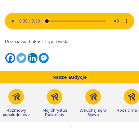
Rozmawia Łukasz Ligorowski.
Nasze audycje
Rozmowy
Mój Chrystus
Wsłuchaj się w
Rodzic ma
popołudniowe
Połamany
Słowo