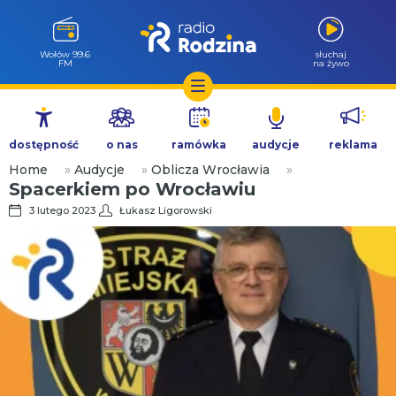
Wołów 99.6
słuchaj
FM
na żywo
Przejdź
do
dostępność
o nas
ramówka
audycje
reklama
treści
Home
»
Audycje
»
Oblicza Wrocławia
»
Spacerkiem po Wrocławiu
3 lutego 2023
Łukasz Ligorowski