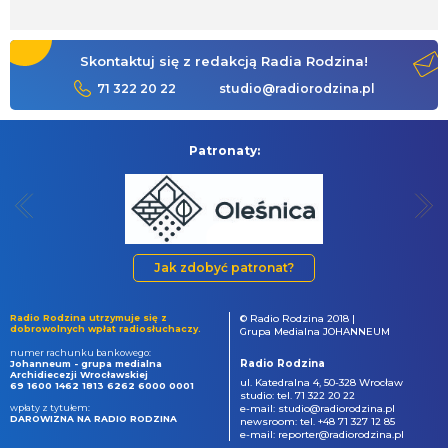
Skontaktuj się z redakcją Radia Rodzina!
71 322 20 22
studio@radiorodzina.pl
Patronaty:
Jak zdobyć patronat?
Radio Rodzina utrzymuje się z
© Radio Rodzina 2018 |
dobrowolnych wpłat radiosłuchaczy.
Grupa Medialna JOHANNEUM
numer rachunku bankowego:
Radio Rodzina
Johanneum - grupa medialna
Archidiecezji Wrocławskiej
ul. Katedralna 4, 50-328 Wrocław
69 1600 1462 1813 6262 6000 0001
studio: tel. 71 322 20 22
wpłaty z tytułem:
e-mail: studio@radiorodzina.pl
DAROWIZNA NA RADIO RODZINA
newsroom: tel. +48 71 327 12 85
e-mail: reporter@radiorodzina.pl