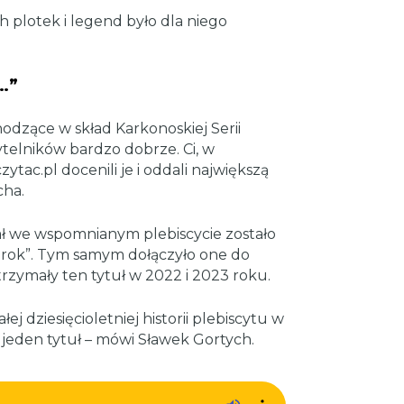
h plotek i legend było dla niego
…”
odzące w skład Karkonoskiej Serii
ytelników bardzo dobrze. Ci, w
ytac.pl docenili je i oddali największą
cha.
ał we wspomnianym plebiscycie zostało
mrok”. Tym samym dołączyło one do
rzymały ten tytuł w 2022 i 2023 roku.
ej dziesięcioletniej historii plebiscytu w
 jeden tytuł – mówi Sławek Gortych.