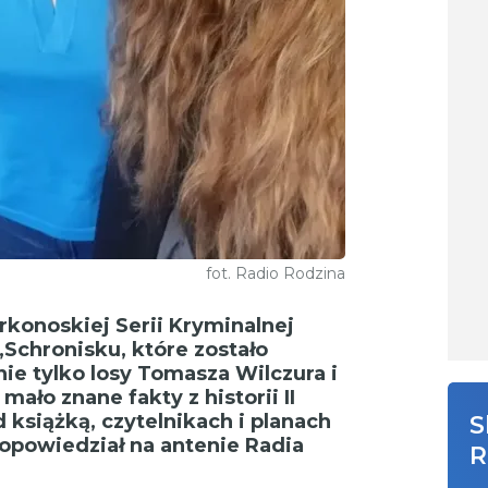
fot. Radio Rodzina
rkonoskiej Serii Kryminalnej
Schronisku, które zostało
ie tylko losy Tomasza Wilczura i
mało znane fakty z historii II
książką, czytelnikach i planach
S
opowiedział na antenie Radia
R