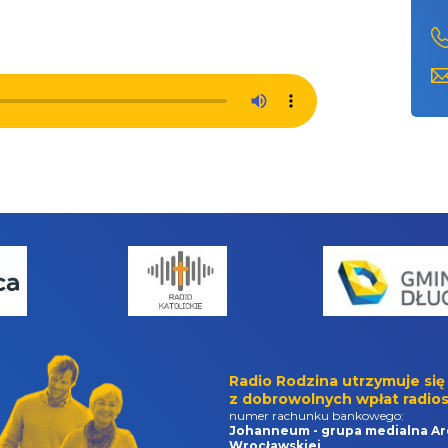
Radio Rodzina utrzymuje się
z dobrowolnych wpłat radios
numer rachunku bankowego:
Johanneum - grupa medialna Ar
Wrocławskiej