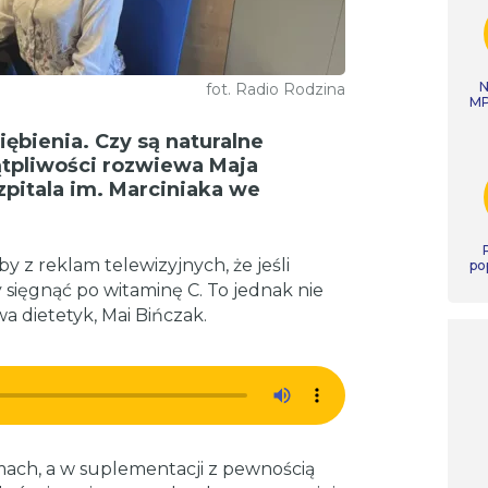
N
fot. Radio Rodzina
MP
iębienia. Czy są naturalne
tpliwości rozwiewa Maja
szpitala im. Marciniaka we
y z reklam telewizyjnych, że jeśli
po
 sięgnąć po witaminę C. To jednak nie
a dietetyk, Mai Bińczak.
mach, a w suplementacji z pewnością