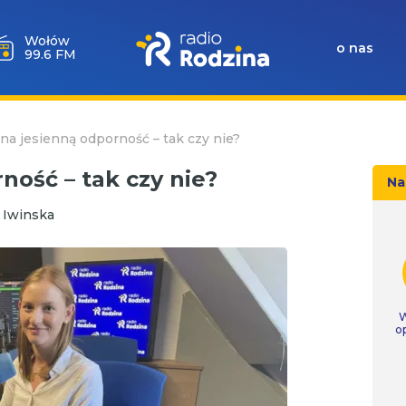
Milicz
o nas
88.5 FM
na jesienną odporność – tak czy nie?
ność – tak czy nie?
Na
 Iwinska
W
o