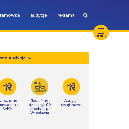
ramówka
audycje
reklama
menu
sze audycje
ieczorne
Jesteśmy
Audycje
powiadania
stąd, czyli 80
Świąteczne
WKA
lat polskiego
Wrocławia