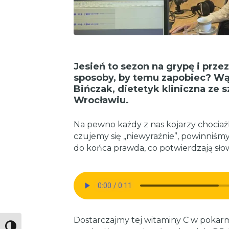
Jesień to sezon na grypę i przez
sposoby, by temu zapobiec? Wą
Bińczak, dietetyk kliniczna ze 
Wrocławiu.
Na pewno każdy z nas kojarzy chociażb
czujemy się „niewyraźnie”, powinniśmy
do końca prawda, co potwierdzają słow
Dostarczajmy tej witaminy C w pokar
Toggle High Contrast