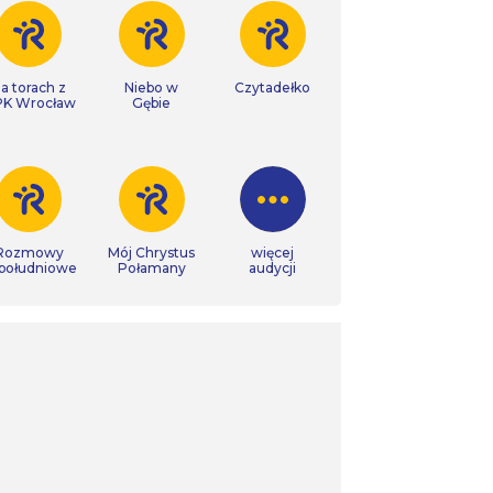
a torach z
Niebo w
Czytadełko
K Wrocław
Gębie
Rozmowy
Mój Chrystus
więcej
południowe
Połamany
audycji