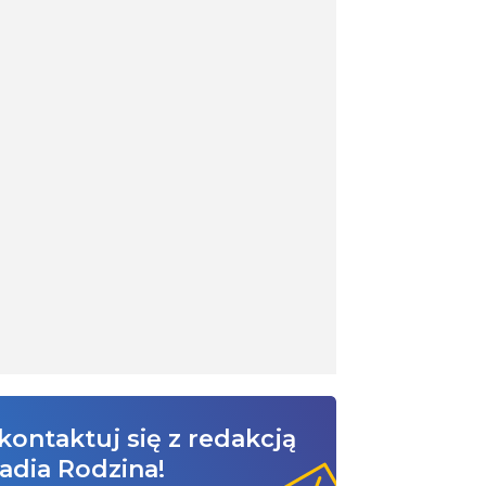
kontaktuj się z redakcją
adia Rodzina!