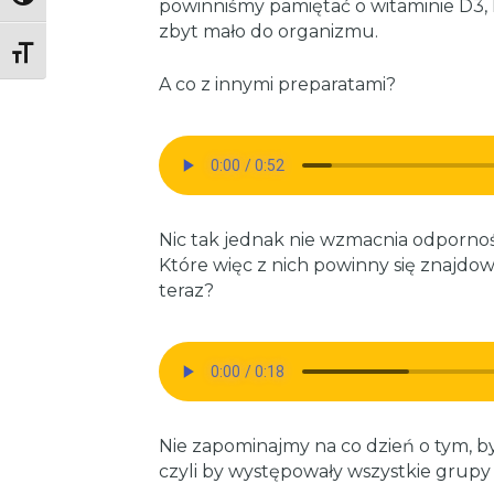
powinniśmy pamiętać o witaminie D3, k
zbyt mało do organizmu.
Toggle Font size
A co z innymi preparatami?
Nic tak jednak nie wzmacnia odpornośc
Które więc z nich powinny się znajdo
teraz?
Nie zapominajmy na co dzień o tym, by
czyli by występowały wszystkie grup