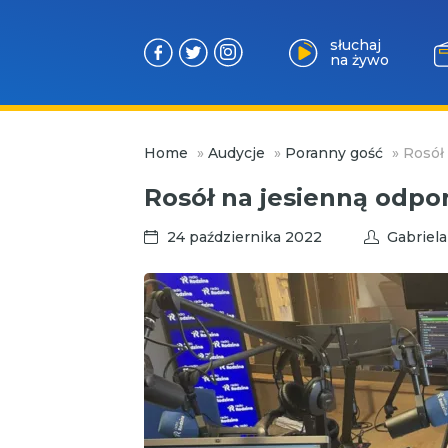
słuchaj
na żywo
Przejdź
Home
»
Audycje
»
Poranny gość
»
Rosół 
do
treści
Rosół na jesienną odpor
24 października 2022
Gabriela