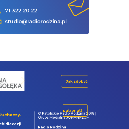
71 322 20 22
studio@radiorodzina.pl
Jak zdobyć
patronat?
© Katolickie Radio Rodzina 2018 |
łuchaczy.
Grupa Medialna JOHANNEUM
chidiecezji
Radio Rodzina