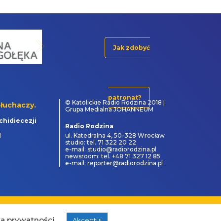
Jak zdobyć
patronat?
© Katolickie Radio Rodzina 2018 |
łuchaczy.
Grupa Medialna JOHANNEUM
chidiecezji
Radio Rodzina
1
ul. Katedralna 4, 50-328 Wrocław
studio: tel. 71 322 20 22
e-mail: studio@radiorodzina.pl
newsroom: tel. +48 71 327 12 85
e-mail: reporter@radiorodzina.pl
powered by
&
ka prywatności
Akceptuj