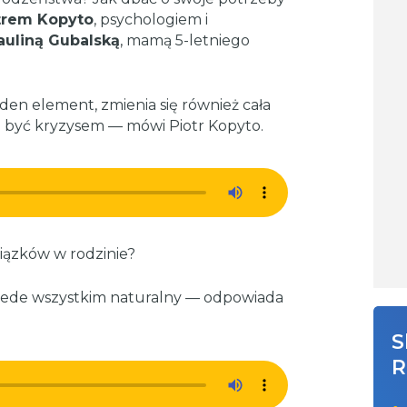
trem Kopyto
, psychologiem i
auliną Gubalską
, mamą 5-letniego
eden element, zmienia się również cała
 być kryzysem — mówi Piotr Kopyto.
wiązków w rodzinie?
rzede wszystkim naturalny — odpowiada
S
R