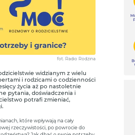
Mó
fot. Radio Rodzina
B
odzicielstwie widzianym z wielu
rtami i rodzicami o codzienności
ięcy życia aż po nastoletnie
e pytania, doświadczenia i
cielstwo potrafi zmieniać,
i.
ianach, które wpływają na cały
owej rzeczywistości, po powrocie do
 rodzeństwa? Jak dbać o swoje potrzeby