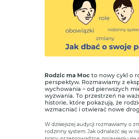
Rodzic ma Moc
to nowy cykl o r
perspektyw. Rozmawiamy z ekspe
wychowania – od pierwszych mies
wyzwania. To przestrzeń na ważn
historie, które pokazują, że rodzi
wzmacniać i otwierać nowe drog
W dzisiejszej audycji rozmawiamy o zm
rodzinny system. Jak odnaleźć się w n
pracy, przeprowadzce, pojawieniu się