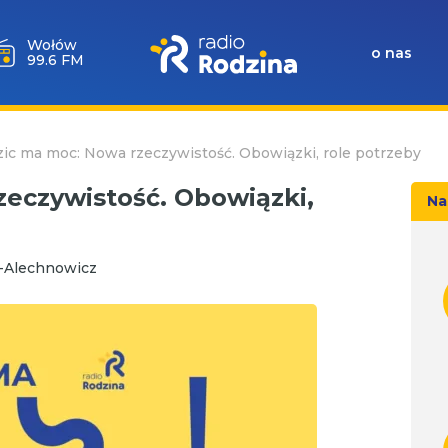
Wołów
o nas
99.6 FM
ic ma moc: Nowa rzeczywistość. Obowiązki, role potrzeby
eczywistość. Obowiązki,
Na
-Alechnowicz