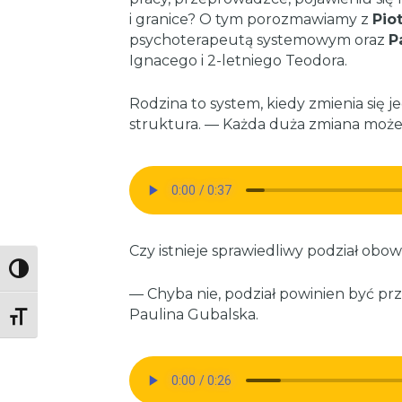
i granice? O tym porozmawiamy z
Pio
psychoterapeutą systemowym oraz
P
Ignacego i 2-letniego Teodora.
Rodzina to system, kiedy zmienia się j
struktura. — Każda duża zmiana może
Czy istnieje sprawiedliwy podział obo
Toggle High Contrast
— Chyba nie, podział powinien być p
Paulina Gubalska.
Toggle Font size