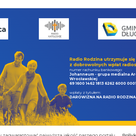
Radio Rodzina utrzymuje się
z dobrowolnych wpłat radios
numer rachunku bankowego:
Johanneum - grupa medialna Ar
Wrocławskiej
69 1600 1462 1813 6262 6000 000
wpłaty z tytułem:
DAROWIZNA NA RADIO RODZINA
by zagwarantować najwyższa jakość naszego portalu
Poliy