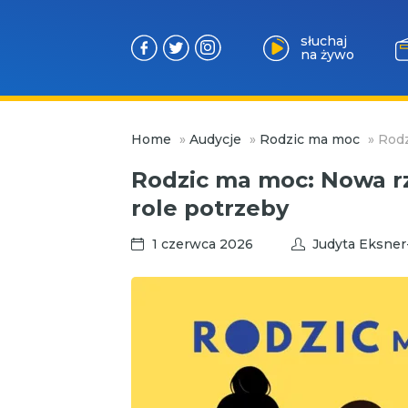
słuchaj
na żywo
Przejdź
Home
»
Audycje
»
Rodzic ma moc
»
Rodz
do
treści
Rodzic ma moc: Nowa rz
role potrzeby
1 czerwca 2026
Judyta Eksner