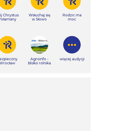
j Chrystus
Wsłuchaj się
Rodzic ma
Połamany
w Słowo
moc
ezpieczny
Agroinfo -
więcej audycji
Wrocław
blisko rolnika