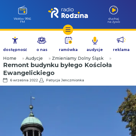
Wołów 99.6
słuchaj
FM
na żywo
Przejdź
do
dostępność
o nas
ramówka
audycje
reklama
treści
Home
»
Audycje
»
Zmieniamy Dolny Śląsk
»
Remont budynku byłego Kościoła
Ewangelickiego
6 września 2022
Patrycja Jenczmionka