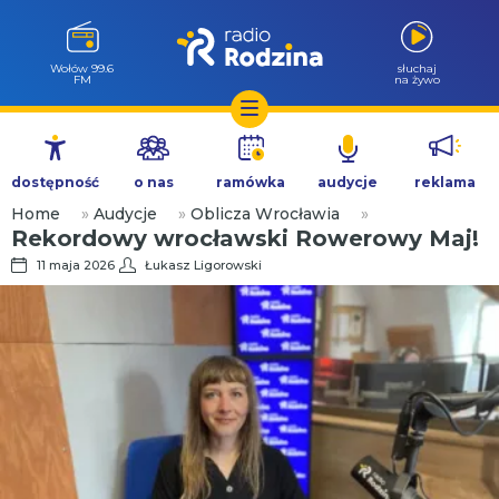
Wołów 99.6
słuchaj
FM
na żywo
Przejdź
do
dostępność
o nas
ramówka
audycje
reklama
treści
Home
»
Audycje
»
Oblicza Wrocławia
»
Rekordowy wrocławski Rowerowy Maj!
11 maja 2026
Łukasz Ligorowski