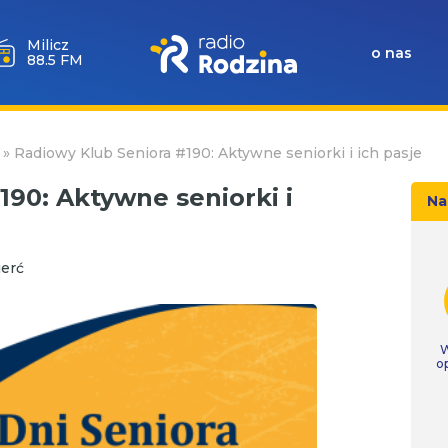
Milicz
o nas
88.5 FM
»
Radiowy Klub Seniora #190: Aktywne seniorki i ich pasje
190: Aktywne seniorki i
Na
erć
W
o