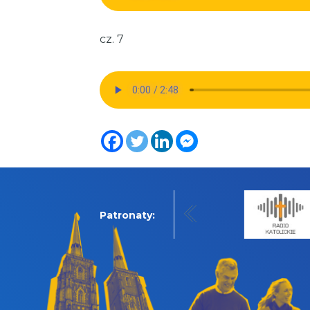
cz. 7
Patronaty: