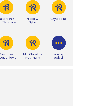
a torach z
Niebo w
Czytadełko
K Wrocław
Gębie
Rozmowy
Mój Chrystus
więcej
południowe
Połamany
audycji