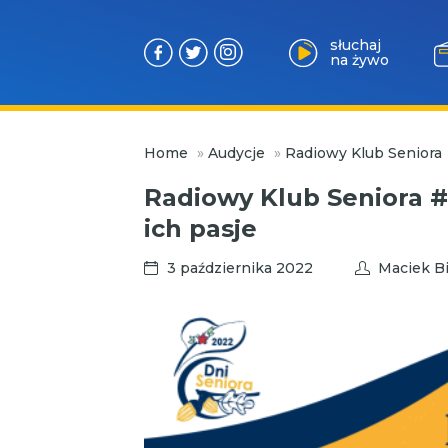
słuchaj
na żywo
Przejdź
Home
»
Audycje
»
Radiowy Klub Seniora
do
treści
Radiowy Klub Seniora #
ich pasje
3 października 2022
Maciek Bi