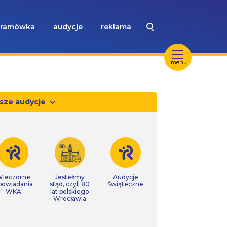
ramówka
audycje
reklama
menu
sze audycje
ieczorne
Jesteśmy
Audycje
powiadania
stąd, czyli 80
Świąteczne
WKA
lat polskiego
Wrocławia