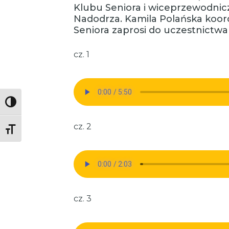
Klubu Seniora i wiceprzewodnic
Nadodrza. Kamila Polańska koor
Seniora zaprosi do uczestnictwa
cz. 1
Toggle High Contrast
cz. 2
Toggle Font size
cz. 3