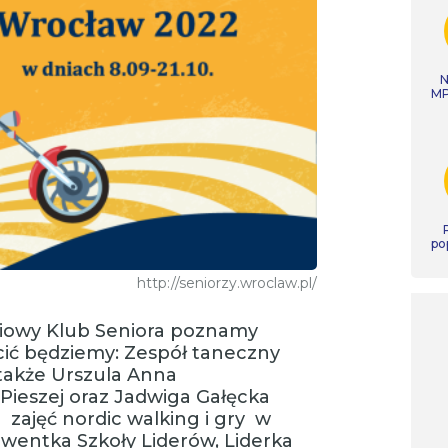
N
MP
po
http://seniorzy.wroclaw.pl/
diowy Klub Seniora poznamy
ścić będziemy: Zespół taneczny
także Urszula Anna
Pieszej oraz Jadwiga Gałęcka
 zajęć nordic walking i gry w
lwentka Szkoły Liderów, Liderka