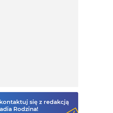
kontaktuj się z redakcją
adia Rodzina!