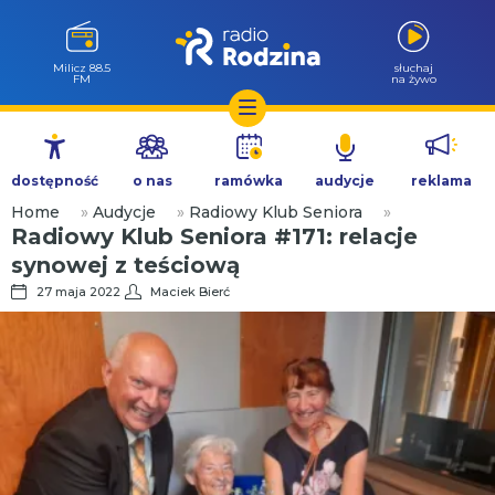
Milicz 88.5
słuchaj
FM
na żywo
Przejdź
do
dostępność
o nas
ramówka
audycje
reklama
treści
Home
»
Audycje
»
Radiowy Klub Seniora
»
Radiowy Klub Seniora #171: relacje
synowej z teściową
27 maja 2022
Maciek Bierć