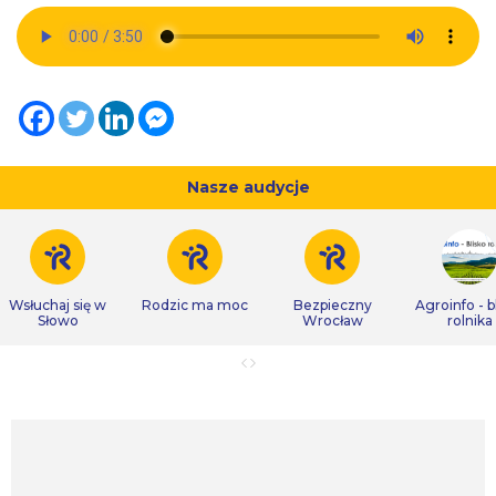
Nasze audycje
Wsłuchaj się w
Rodzic ma moc
Bezpieczny
Agroinfo - b
Słowo
Wrocław
rolnika