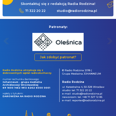
Skontaktuj się z redakcją Radia Rodzina!
71 322 20 22
studio@radiorodzina.pl
Patronaty:
Jak zdobyć patronat?
Radio Rodzina utrzymuje się z
© Radio Rodzina 2018 |
dobrowolnych wpłat radiosłuchaczy.
Grupa Medialna JOHANNEUM
numer rachunku bankowego:
Radio Rodzina
Johanneum - grupa medialna
Archidiecezji Wrocławskiej
ul. Katedralna 4, 50-328 Wrocław
69 1600 1462 1813 6262 6000 0001
studio: tel. 71 322 20 22
wpłaty z tytułem:
e-mail: studio@radiorodzina.pl
DAROWIZNA NA RADIO RODZINA
newsroom: tel. +48 71 327 12 85
e-mail: reporter@radiorodzina.pl