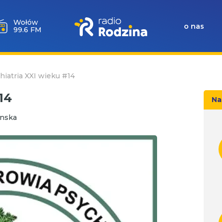
Wołów
o nas
99.6 FM
hiatria XXI wieku #14
14
Na
inska