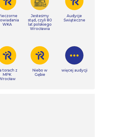
ieczorne
Jesteśmy
Audycje
owiadania
stąd, czyli 80
Świąteczne
WKA
lat polskiego
Wrocławia
a torach z
Niebo w
więcej audycji
MPK
Gębie
Wrocław