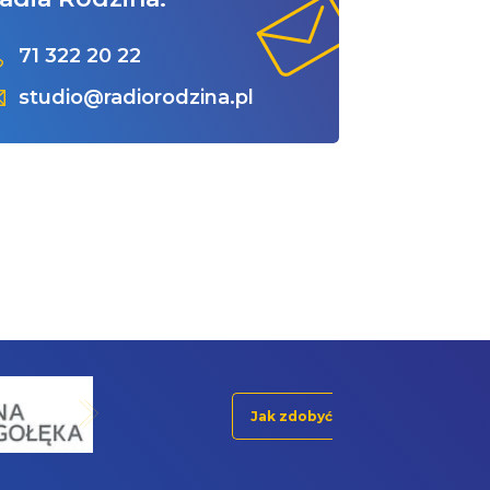
71 322 20 22
studio@radiorodzina.pl
Jak zdobyć