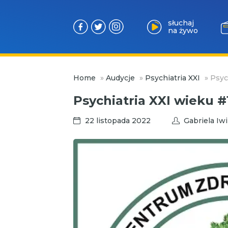
słuchaj
na żywo
Przejdź
Home
»
Audycje
»
Psychiatria XXI
»
Psyc
do
treści
Psychiatria XXI wieku #
22 listopada 2022
Gabriela Iw