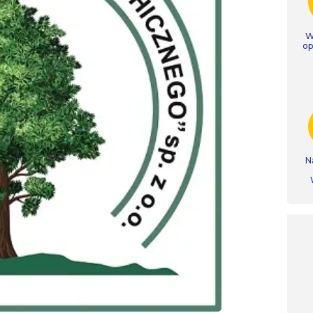
W
op
N