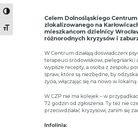
Toggle High Contrast
Celem Dolnośląskiego Centrum
zlokalizowanego na Karłowicac
Toggle Font size
mieszkańcom dzielnicy Wrocław
różnorodnych kryzysów i zabur
W Centrum działają doświadczeni psyc
terapeuci środowiskowi, pielęgniarki i 
wypisze recepty, a osoba z zespołu po
spraw, które są niezbędne, by odzysk
życia, włączając się na nowo w lokalną
W CZP nie ma kolejek – w przypadkac
72 godzin od zgłoszenia. Ty też nie cz
przeciwdziałać kryzysowi, zanim się zao
Infolinia: