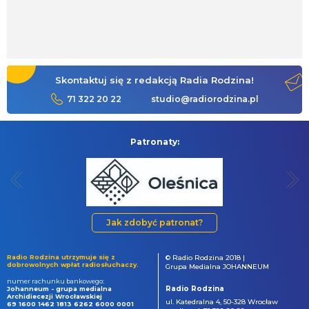
Skontaktuj się z redakcją Radia Rodzina!
71 322 20 22
studio@radiorodzina.pl
Patronaty:
Jak zdobyć patronat?
Radio Rodzina utrzymuje się z
© Radio Rodzina 2018 |
dobrowolnych wpłat radiosłuchaczy.
Grupa Medialna JOHANNEUM
numer rachunku bankowego:
Radio Rodzina
Johanneum - grupa medialna
Archidiecezji Wrocławskiej
ul. Katedralna 4, 50-328 Wrocław
69 1600 1462 1813 6262 6000 0001