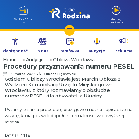
Wołów 99.6
słuchaj
FM
na żywo
Przejdź
do
dostępność
o nas
ramówka
audycje
reklama
treści
Home
»
Audycje
»
Oblicza Wrocławia
»
Procedury przyznawania numeru PESEL
21 marca 2022
Łukasz Ligorowski
Gościem Obliczy Wrocławia jest Marcin Obłoza z
Wydziału Komunikacji Urzędu Miejskiego we
Wrocławiu, z który rozmawiamy o obsłudze
numerów PESEL dla obywateli z Ukrainy.
Pytamy o samą procedurę oraz gdzie można zapisać się na
wizytę, która pozwoli dopełnić formalności w powyższej
sprawie.
POSŁUCHAJ: