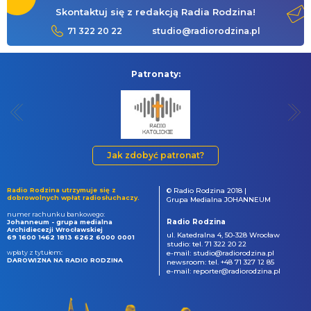
Skontaktuj się z redakcją Radia Rodzina!
71 322 20 22
studio@radiorodzina.pl
Patronaty:
Jak zdobyć patronat?
Radio Rodzina utrzymuje się z
© Radio Rodzina 2018 |
dobrowolnych wpłat radiosłuchaczy.
Grupa Medialna JOHANNEUM
numer rachunku bankowego:
Radio Rodzina
Johanneum - grupa medialna
Archidiecezji Wrocławskiej
ul. Katedralna 4, 50-328 Wrocław
69 1600 1462 1813 6262 6000 0001
studio: tel. 71 322 20 22
wpłaty z tytułem:
e-mail: studio@radiorodzina.pl
DAROWIZNA NA RADIO RODZINA
newsroom: tel. +48 71 327 12 85
e-mail: reporter@radiorodzina.pl