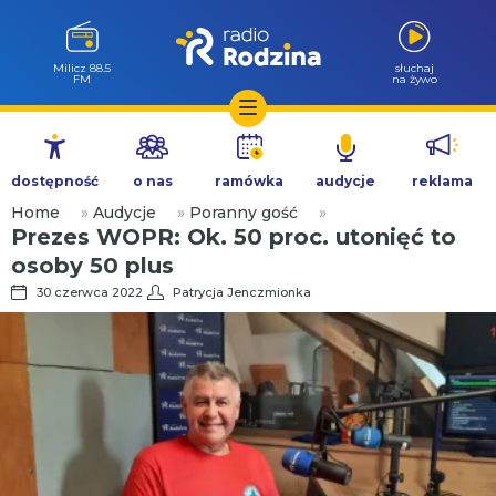
Milicz 88.5
słuchaj
FM
na żywo
Przejdź
do
dostępność
o nas
ramówka
audycje
reklama
treści
Home
»
Audycje
»
Poranny gość
»
Prezes WOPR: Ok. 50 proc. utonięć to
osoby 50 plus
30 czerwca 2022
Patrycja Jenczmionka