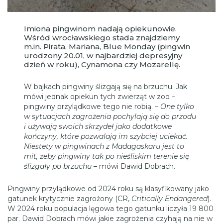
Imiona pingwinom nadają opiekunowie.
Wśród wrocławskiego stada znajdziemy
m.in. Pirata, Mariana, Blue Monday (pingwin
urodzony 20.01, w najbardziej depresyjny
dzień w roku), Cynamona czy Mozarellę.
W bajkach pingwiny ślizgają się na brzuchu. Jak
mówi jednak opiekun tych zwierząt w zoo –
pingwiny przylądkowe tego nie robią. –
One tylko
w sytuacjach zagrożenia pochylają się do przodu
i używają swoich skrzydeł jako dodatkowe
kończyny, które pozwalają im szybciej uciekać.
Niestety w pingwinach z Madagaskaru jest to
mit, żeby pingwiny tak po nieśliskim terenie się
ślizgały po brzuchu
– mówi Dawid Dobrach.
Pingwiny przylądkowe od 2024 roku są klasyfikowany jako
gatunek krytycznie zagrożony (CR,
Critically Endangered
).
W 2024 roku populacja lęgowa tego gatunku liczyła 19 800
par. Dawid Dobrach mówi jakie zagrożenia czyhają na nie w