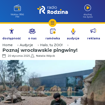
Wołów 99.6
słuchaj
FM
na żywo
Przejdź
do
dostępność
o nas
ramówka
audycje
reklama
treści
Home
»
Audycje
»
Halo, tu ZOO!
»
Poznaj wrocławskie pingwiny!
20 stycznia 2025
Natalia Wójcik