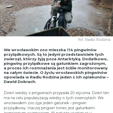
fot. Radio Rodzina
We wrocławskim zoo mieszka 114 pingwinów
przylądkowych. Są to jedyni przedstawiciele tych
zwierząt, którzy żyją poza Antarktyką. Dodatkowo,
pingwiny przylądkowe są gatunkiem zagrożonym,
a proces ich rozmnażania jest ściśle monitorowany
na całym świecie. O życiu wrocławskich pingwinów
opowiada w Radiu Rodzina jeden z ich opiekunów –
Dawid Dobrach.
Dzień wiedzy o pingwinach przypada 20 stycznia. Dzień ten
ma na celu popularyzację wiedzy o tych zwierzętach. We
wrocławskim zoo żyje jeden gatunek – pingwin
przylądkowy. Inaczej pingwin toniec jest gatunkiem
zagrożonym wyginięciem. W naturze występuje u