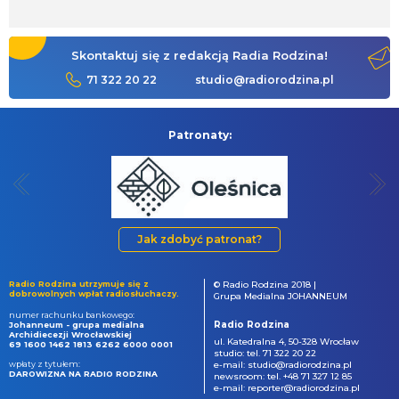
Skontaktuj się z redakcją Radia Rodzina!
71 322 20 22
studio@radiorodzina.pl
Patronaty:
Jak zdobyć patronat?
Radio Rodzina utrzymuje się z
© Radio Rodzina 2018 |
dobrowolnych wpłat radiosłuchaczy.
Grupa Medialna JOHANNEUM
numer rachunku bankowego:
Radio Rodzina
Johanneum - grupa medialna
Archidiecezji Wrocławskiej
ul. Katedralna 4, 50-328 Wrocław
69 1600 1462 1813 6262 6000 0001
studio: tel. 71 322 20 22
wpłaty z tytułem:
e-mail: studio@radiorodzina.pl
DAROWIZNA NA RADIO RODZINA
newsroom: tel. +48 71 327 12 85
e-mail: reporter@radiorodzina.pl