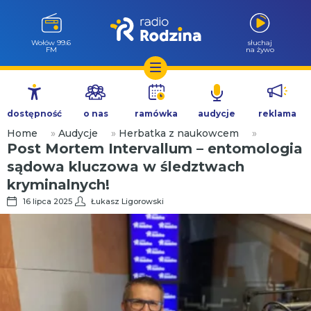
Wołów 99.6
słuchaj
FM
na żywo
Przejdź
do
dostępność
o nas
ramówka
audycje
reklama
treści
Home
»
Audycje
»
Herbatka z naukowcem
»
Post Mortem Intervallum – entomologia
sądowa kluczowa w śledztwach
kryminalnych!
16 lipca 2025
Łukasz Ligorowski