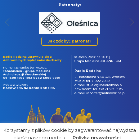
Patronaty:
Jak zdobyć patronat?
Radio Rodzina utrzymuje się z
© Radio Rodzina 2018 |
dobrowolnych wpłat radiosłuchaczy.
Grupa Medialna JOHANNEUM
numer rachunku bankowego:
Radio Rodzina
Johanneum - grupa medialna
Archidiecezji Wrocławskiej
ul. Katedralna 4, 50-328 Wrocław
69 1600 1462 1813 6262 6000 0001
studio: tel. 71 322 20 22
wpłaty z tytułem:
e-mail: studio@radiorodzina.pl
DAROWIZNA NA RADIO RODZINA
newsroom: tel. +48 71 327 12 85
e-mail: reporter@radiorodzina.pl
Korzystamy z plików cookie by zagwarantować najwyższa
jakość naszego portalu
Poliyka prywatności