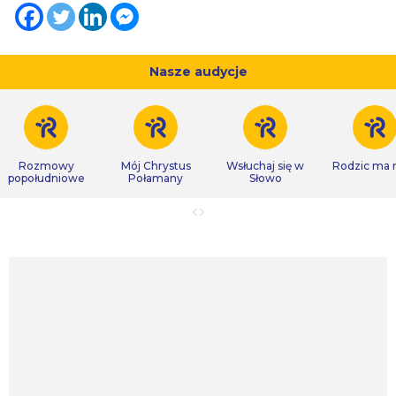
Nasze audycje
Rozmowy
Mój Chrystus
Wsłuchaj się w
Rodzic ma
popołudniowe
Połamany
Słowo