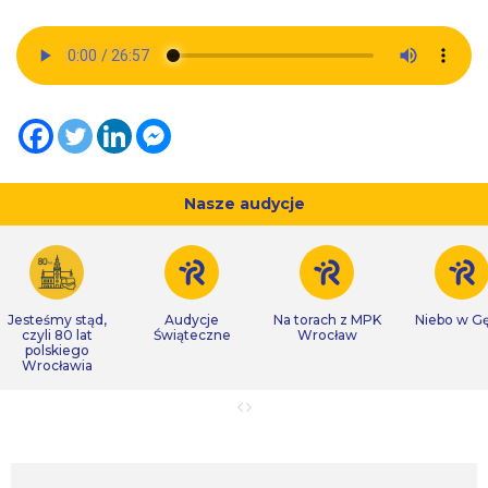
Nasze audycje
Jesteśmy stąd,
Audycje
Na torach z MPK
Niebo w Gę
czyli 80 lat
Świąteczne
Wrocław
polskiego
Wrocławia