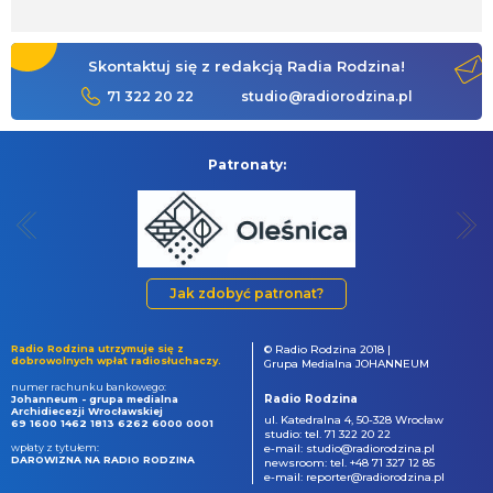
Skontaktuj się z redakcją Radia Rodzina!
71 322 20 22
studio@radiorodzina.pl
Patronaty:
Jak zdobyć patronat?
Radio Rodzina utrzymuje się z
© Radio Rodzina 2018 |
dobrowolnych wpłat radiosłuchaczy.
Grupa Medialna JOHANNEUM
numer rachunku bankowego:
Radio Rodzina
Johanneum - grupa medialna
Archidiecezji Wrocławskiej
ul. Katedralna 4, 50-328 Wrocław
69 1600 1462 1813 6262 6000 0001
studio: tel. 71 322 20 22
wpłaty z tytułem:
e-mail: studio@radiorodzina.pl
DAROWIZNA NA RADIO RODZINA
newsroom: tel. +48 71 327 12 85
e-mail: reporter@radiorodzina.pl