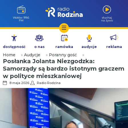
Wołów 99.6
słuchaj
FM
na żywo
Przejdź
do
dostępność
o nas
ramówka
audycje
reklama
treści
Home
»
Audycje
»
Poranny gość
»
Posłanka Jolanta Niezgodzka:
Samorządy są bardzo istotnym graczem
w polityce mieszkaniowej
8 maja 2026
Radio Rodzina