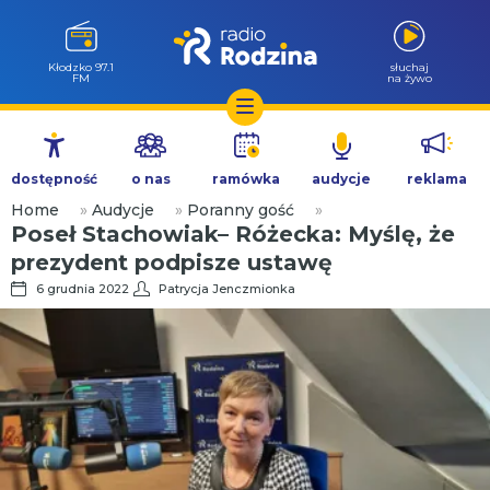
Wołów 99.6
słuchaj
FM
na żywo
Przejdź
do
dostępność
o nas
ramówka
audycje
reklama
treści
Home
»
Audycje
»
Poranny gość
»
Poseł Stachowiak– Różecka: Myślę, że
prezydent podpisze ustawę
6 grudnia 2022
Patrycja Jenczmionka