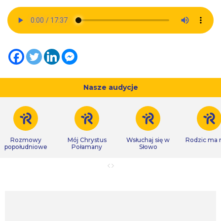
Nasze audycje
Rozmowy
Mój Chrystus
Wsłuchaj się w
Rodzic ma
popołudniowe
Połamany
Słowo