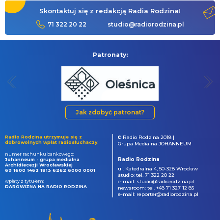
Skontaktuj się z redakcją Radia Rodzina!
71 322 20 22
studio@radiorodzina.pl
Patronaty:
Jak zdobyć patronat?
Radio Rodzina utrzymuje się z
© Radio Rodzina 2018 |
dobrowolnych wpłat radiosłuchaczy.
Grupa Medialna JOHANNEUM
numer rachunku bankowego:
Radio Rodzina
Johanneum - grupa medialna
Archidiecezji Wrocławskiej
ul. Katedralna 4, 50-328 Wrocław
69 1600 1462 1813 6262 6000 0001
studio: tel. 71 322 20 22
wpłaty z tytułem:
e-mail: studio@radiorodzina.pl
DAROWIZNA NA RADIO RODZINA
newsroom: tel. +48 71 327 12 85
e-mail: reporter@radiorodzina.pl