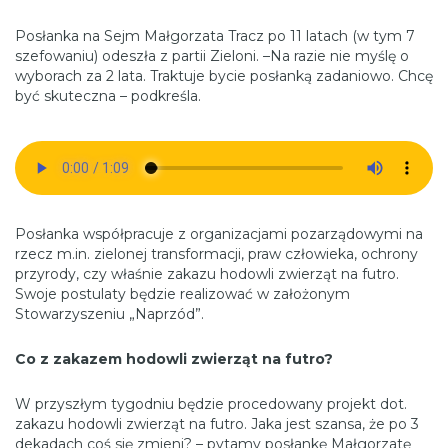
Posłanka na Sejm Małgorzata Tracz po 11 latach (w tym 7
szefowaniu) odeszła z partii Zieloni. –Na razie nie myślę o
wyborach za 2 lata. Traktuje bycie posłanką zadaniowo. Chcę
być skuteczna – podkreśla.
Posłanka współpracuje z organizacjami pozarządowymi na
rzecz m.in. zielonej transformacji, praw człowieka, ochrony
przyrody, czy właśnie zakazu hodowli zwierząt na futro.
Swoje postulaty będzie realizować w założonym
Stowarzyszeniu „Naprzód”.
Co z zakazem hodowli zwierząt na futro?
W przyszłym tygodniu będzie procedowany projekt dot.
zakazu hodowli zwierząt na futro. Jaka jest szansa, że po 3
dekadach coś się zmieni? – pytamy posłankę Małgorzatę