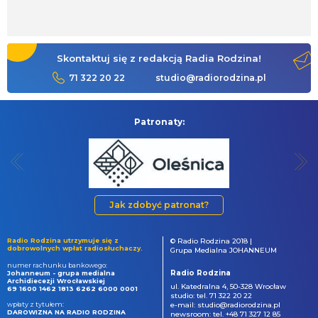
Skontaktuj się z redakcją Radia Rodzina!
71 322 20 22
studio@radiorodzina.pl
Patronaty:
Jak zdobyć patronat?
Radio Rodzina utrzymuje się z
© Radio Rodzina 2018 |
dobrowolnych wpłat radiosłuchaczy.
Grupa Medialna JOHANNEUM
numer rachunku bankowego:
Radio Rodzina
Johanneum - grupa medialna
Archidiecezji Wrocławskiej
ul. Katedralna 4, 50-328 Wrocław
69 1600 1462 1813 6262 6000 0001
studio: tel. 71 322 20 22
wpłaty z tytułem:
e-mail: studio@radiorodzina.pl
DAROWIZNA NA RADIO RODZINA
newsroom: tel. +48 71 327 12 85