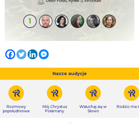
Nasze audycje
Rozmowy
Mój Chrystus
Wsłuchaj się w
Rodzic ma
popołudniowe
Połamany
Słowo