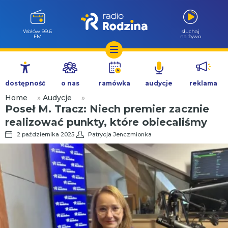
Wołów 99.6
słuchaj
FM
na żywo
Przejdź
do
dostępność
o nas
ramówka
audycje
reklama
treści
Home
»
Audycje
»
Poseł M. Tracz: Niech premier zacznie
realizować punkty, które obiecaliśmy
2 października 2025
Patrycja Jenczmionka