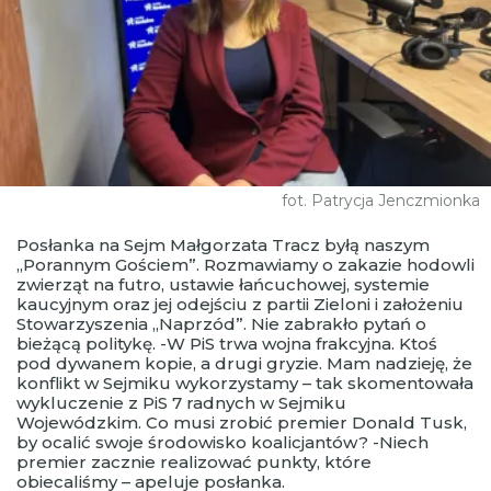
fot. Patrycja Jenczmionka
Posłanka na Sejm Małgorzata Tracz byłą naszym
„Porannym Gościem”. Rozmawiamy o zakazie hodowli
zwierząt na futro, ustawie łańcuchowej, systemie
kaucyjnym oraz jej odejściu z partii Zieloni i założeniu
Stowarzyszenia „Naprzód”. Nie zabrakło pytań o
bieżącą politykę. -W PiS trwa wojna frakcyjna. Ktoś
pod dywanem kopie, a drugi gryzie. Mam nadzieję, że
konflikt w Sejmiku wykorzystamy – tak skomentowała
wykluczenie z PiS 7 radnych w Sejmiku
Wojewódzkim. Co musi zrobić premier Donald Tusk,
by ocalić swoje środowisko koalicjantów? -Niech
premier zacznie realizować punkty, które
obiecaliśmy – apeluje posłanka.