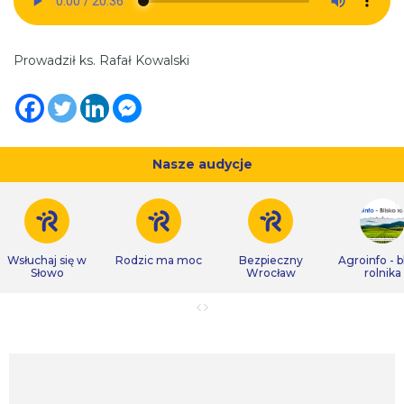
Prowadził ks. Rafał Kowalski
Nasze audycje
Wsłuchaj się w
Rodzic ma moc
Bezpieczny
Agroinfo - b
Słowo
Wrocław
rolnika