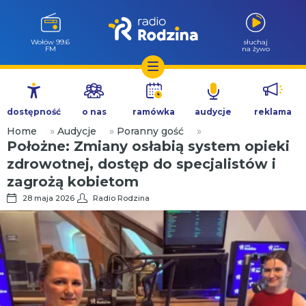
Milicz 88.5
słuchaj
FM
na żywo
Przejdź
do
dostępność
o nas
ramówka
audycje
reklama
treści
Home
»
Audycje
»
Poranny gość
»
Położne: Zmiany osłabią system opieki
zdrowotnej, dostęp do specjalistów i
zagrożą kobietom
28 maja 2026
Radio Rodzina