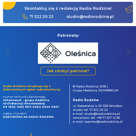
Skontaktuj się z redakcją Radia Rodzina!
71 322 20 22
studio@radiorodzina.pl
Patronaty:
Jak zdobyć patronat?
Radio Rodzina utrzymuje się z
© Radio Rodzina 2018 |
dobrowolnych wpłat radiosłuchaczy.
Grupa Medialna JOHANNEUM
numer rachunku bankowego:
Radio Rodzina
Johanneum - grupa medialna
Archidiecezji Wrocławskiej
ul. Katedralna 4, 50-328 Wrocław
69 1600 1462 1813 6262 6000 0001
studio: tel. 71 322 20 22
wpłaty z tytułem:
e-mail: studio@radiorodzina.pl
DAROWIZNA NA RADIO RODZINA
newsroom: tel. +48 71 327 12 85
e-mail: reporter@radiorodzina.pl