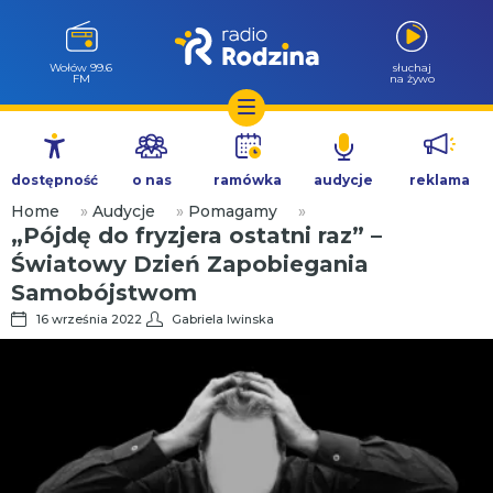
Wołów 99.6
słuchaj
FM
na żywo
Przejdź
do
dostępność
o nas
ramówka
audycje
reklama
treści
Home
»
Audycje
»
Pomagamy
»
„Pójdę do fryzjera ostatni raz” –
Światowy Dzień Zapobiegania
Samobójstwom
16 września 2022
Gabriela Iwinska