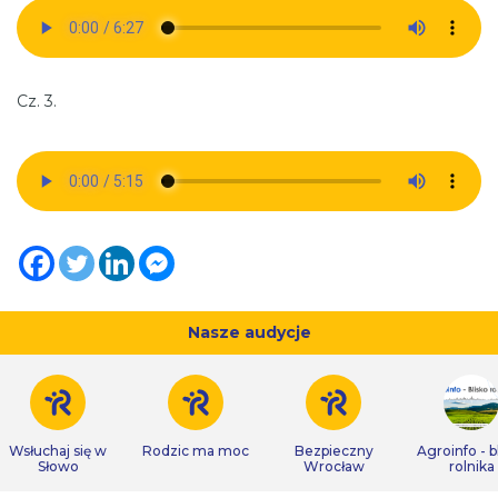
Cz. 3.
Nasze audycje
Wsłuchaj się w
Rodzic ma moc
Bezpieczny
Agroinfo - b
Słowo
Wrocław
rolnika