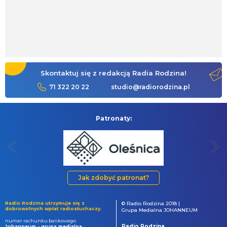
Skontaktuj się z redakcją Radia Rodzina!
71 322 20 22
studio@radiorodzina.pl
Patronaty:
Jak zdobyć patronat?
Radio Rodzina utrzymuje się z
© Radio Rodzina 2018 |
dobrowolnych wpłat radiosłuchaczy.
Grupa Medialna JOHANNEUM
numer rachunku bankowego:
Radio Rodzina
Johanneum - grupa medialna