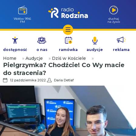
Wołów 99.6
słuchaj
FM
na żywo
Przejdź
do
dostępność
o nas
ramówka
audycje
reklama
treści
Home
»
Audycje
»
Dziś w Kościele
»
Pielgrzymka? Chodźcie! Co Wy macie
do stracenia?
12 października 2022
Daria Detlaf