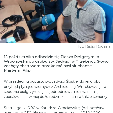
fot. Radio Rodzina
15 października odbędzie się Piesza Pielgrzymka
Wrocławska do grobu św. Jadwigi w Trzebnicy. Słowo
zachęty chcą Wam przekazać nasi słuchacze –
Martyna i Filip.
W przededniu odpustu św. Jadwigi Śląskiej do jej grobu
przybędą tysiące wiernych z Archidiecezji Wrocławskiej. Ta
sobotnia pielgrzymka jest jednodniowa, nie ma na nią
zapisów, idzie w niej dużo rodzin z dziećmi a także seniorzy.
Start o godz. 6:00 w Katedrze Wrocławskiej (nabożeństwo),
wymarsz o 6:30. Na miejsce grupy dotrą ok. 15:30-16:00.